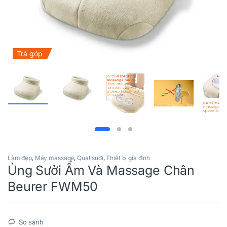
Trả góp
Làm đẹp
,
Máy massage
,
Quạt sưởi
,
Thiết bị gia đình
Ủng Sưởi Ấm Và Massage Chân
Beurer FWM50
So sánh