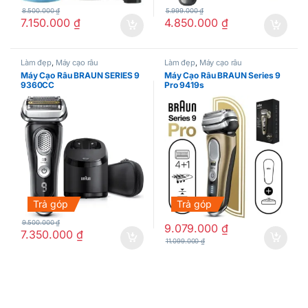
8.500.000
₫
5.999.000
₫
7.150.000
₫
4.850.000
₫
Làm đẹp
,
Máy cạo râu
Làm đẹp
,
Máy cạo râu
Máy Cạo Râu BRAUN SERIES 9
Máy Cạo Râu BRAUN Series 9
9360CC
Pro 9419s
Trả góp
Trả góp
9.500.000
₫
9.079.000
₫
7.350.000
₫
11.099.000
₫