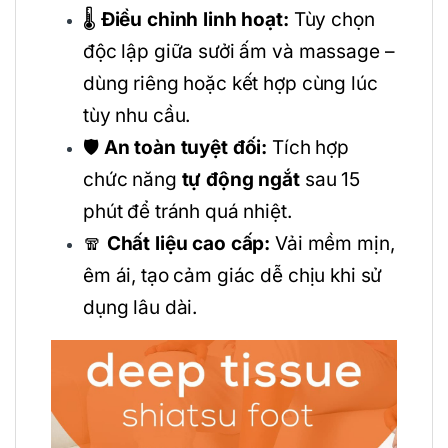
🌡️
Điều chỉnh linh hoạt:
Tùy chọn
độc lập giữa sưởi ấm và massage –
dùng riêng hoặc kết hợp cùng lúc
tùy nhu cầu.
🛡️
An toàn tuyệt đối:
Tích hợp
chức năng
tự động ngắt
sau 15
phút để tránh quá nhiệt.
🧣
Chất liệu cao cấp:
Vải mềm mịn,
êm ái, tạo cảm giác dễ chịu khi sử
dụng lâu dài.