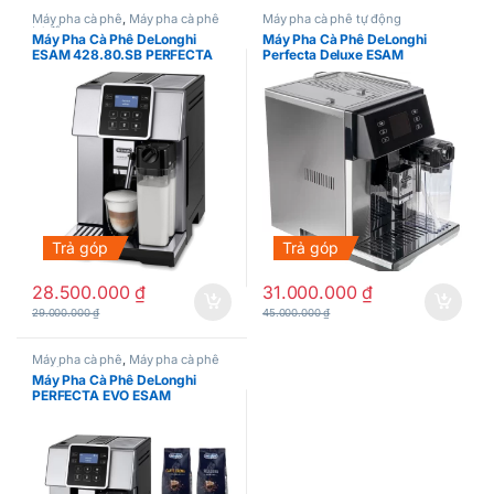
Máy pha cà phê
,
Máy pha cà phê
Máy pha cà phê tự động
tự động
Máy Pha Cà Phê DeLonghi
Máy Pha Cà Phê DeLonghi
ESAM 428.80.SB PERFECTA
Perfecta Deluxe ESAM
EVO
460.80.MB
Trả góp
Trả góp
28.500.000
₫
31.000.000
₫
29.000.000
₫
45.000.000
₫
Máy pha cà phê
,
Máy pha cà phê
tự động
Máy Pha Cà Phê DeLonghi
PERFECTA EVO ESAM
420.80.TB