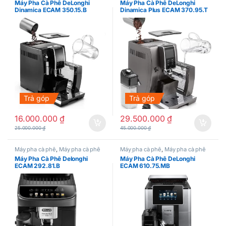
Máy Pha Cà Phê DeLonghi
Máy Pha Cà Phê DeLonghi
Dinamica ECAM 350.15.B
Dinamica Plus ECAM 370.95.T
Trả góp
Trả góp
16.000.000
₫
29.500.000
₫
25.000.000
₫
45.000.000
₫
Máy pha cà phê
,
Máy pha cà phê
Máy pha cà phê
,
Máy pha cà phê
tự động
tự động
Máy Pha Cà Phê Delonghi
Máy Pha Cà Phê DeLonghi
ECAM 292.81.B
ECAM 610.75.MB