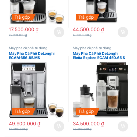
Trả góp
Trả góp
17.500.000
₫
44.500.000
₫
27.999.000
₫
49.999.000
₫
Máy pha cà phê tự động
Máy pha cà phê tự động
Máy Pha Cà Phê DeLonghi
Máy Pha Cà Phê DeLonghi
ECAM 656.85.MS
Eletta Explore ECAM 450.65.S
Trả góp
Trả góp
49.900.000
₫
34.500.000
₫
52.900.000
₫
45.000.000
₫