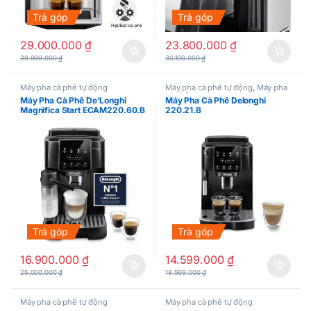
Trả góp
Trả góp
29.000.000
₫
23.800.000
₫
39.999.000
₫
30.100.000
₫
Máy pha cà phê tự động
Máy pha cà phê tự động
,
Máy pha
cà phê
Máy Pha Cà Phê De’Longhi
Máy Pha Cà Phê Delonghi
Magnifica Start ECAM220.60.B
220.21.B
Trả góp
Trả góp
16.900.000
₫
14.599.000
₫
25.000.000
₫
18.599.000
₫
Máy pha cà phê tự động
Máy pha cà phê tự động