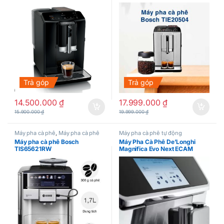
Trả góp
Trả góp
14.500.000
₫
17.999.000
₫
15.900.000
₫
19.999.000
₫
Máy pha cà phê
,
Máy pha cà phê
Máy pha cà phê tự động
tự động
Máy pha cà phê Bosch
Máy Pha Cà Phê De’Longhi
TIS65621RW
Magnifica Evo Next ECAM
310.80.SB