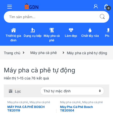
0
Tìm kiếm:
Thiết bị gia
Dụng cụ bếp
Máy pha cà
Làm đẹp
Chất tẩy rửa
Pha l
đình
phê
Trang chủ
Máy pha cà phê
Máy pha cà phê tự động
Máy pha cà phê tự động
Hiển thị 1–15 của 76 kết quả
Lọc
Máy pha cà phê
,
Máy pha cà phê
Máy pha cà phê
,
Máy pha cà phê
tự động
tự động
MÁY PHA CÀ PHÊ BOSCH
Máy Pha Cà Phê Bosch
TIE20119
TIE20504