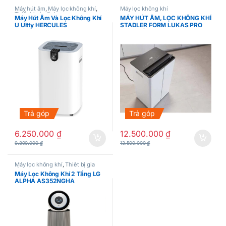
Máy hút ẩm
,
Máy lọc không khí
,
Máy lọc không khí
Thiết bị gia đình
Máy Hút Ẩm Và Lọc Không Khí
MÁY HÚT ẨM, LỌC KHÔNG KHÍ
U Ultty HERCULES
STADLER FORM LUKAS PRO
50L/NGÀY
Trả góp
Trả góp
6.250.000
₫
12.500.000
₫
9.890.000
₫
13.500.000
₫
Máy lọc không khí
,
Thiết bị gia
đình
Máy Lọc Không Khí 2 Tầng LG
ALPHA AS352NGHA