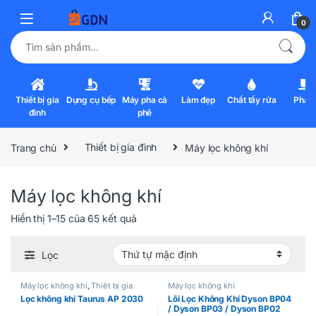
0
Tìm kiếm:
Thiết bị gia
Dụng cụ bếp
Máy pha cà
Làm đẹp
Chất tẩy rửa
Pha l
đình
phê
Trang chủ
Thiết bị gia đình
Máy lọc không khí
Máy lọc không khí
Hiển thị 1–15 của 65 kết quả
Lọc
Máy lọc không khí
,
Thiết bị gia
Máy lọc không khí
đình
Lọc không khí Taurus AP 2030
Lõi Lọc Không Khí Dyson BP04
/ Dyson BP03 / Dyson BP02