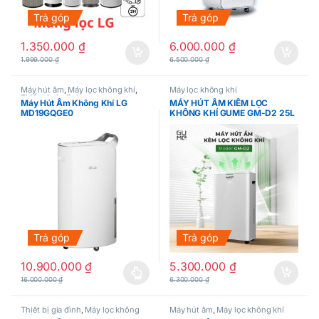
Trả góp
Trả góp
1.350.000
₫
6.000.000
₫
1.999.000
₫
6.500.000
₫
Máy hút ẩm
,
Máy lọc không khí
,
Máy lọc không khí
Thiết bị gia đình
Máy Hút Ẩm Không Khí LG
MÁY HÚT ẨM KIÊM LỌC
MD19GQGE0
KHÔNG KHÍ GUME GM-D2 25L
Trả góp
Trả góp
10.900.000
₫
5.300.000
₫
Sản phẩm này có nhiều biến thể. Các tùy chọn có thể được chọn
16.000.000
₫
6.300.000
₫
Thiết bị gia đình
,
Máy lọc không
Máy hút ẩm
,
Máy lọc không khí
khí