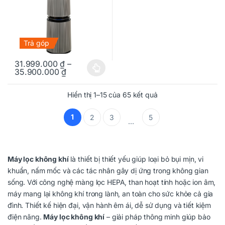
Trả góp
31.999.000
₫
–
35.900.000
₫
Sản phẩm này có nhiều biến thể. Các tùy chọn có thể được chọn
Hiển thị 1–15 của 65 kết quả
1
2
3
5
…
Máy lọc không khí
là thiết bị thiết yếu giúp loại bỏ bụi mịn, vi
khuẩn, nấm mốc và các tác nhân gây dị ứng trong không gian
sống. Với công nghệ màng lọc HEPA, than hoạt tính hoặc ion âm,
máy mang lại không khí trong lành, an toàn cho sức khỏe cả gia
đình. Thiết kế hiện đại, vận hành êm ái, dễ sử dụng và tiết kiệm
điện năng.
Máy lọc không khí
– giải pháp thông minh giúp bảo