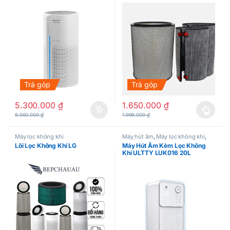
Trả góp
Trả góp
5.300.000
₫
1.650.000
₫
Sản phẩm này có nhiều biến thể.
6.000.000
₫
1.999.000
₫
Máy lọc không khí
Máy hút ẩm
,
Máy lọc không khí
,
Thiết bị gia đình
Lõi Lọc Không Khí LG
Máy Hút Ẩm Kèm Lọc Không
Khí ULTTY LUK016 20L