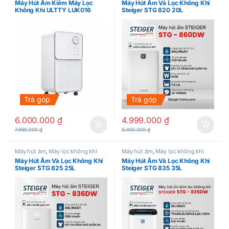
Máy Hút Ẩm Kiêm Máy Lọc
Máy Hút Ẩm Và Lọc Không Khí
Không Khí ULTTY LUK016
Steiger STG 820 20L
Trả góp
Trả góp
6.000.000
₫
4.999.000
₫
7.990.000
₫
6.900.000
₫
Máy hút ẩm
,
Máy lọc không khí
Máy hút ẩm
,
Máy lọc không khí
Máy Hút Ẩm Và Lọc Không Khí
Máy Hút Ẩm Và Lọc Không Khí
Steiger STG 825 25L
Steiger STG 835 35L