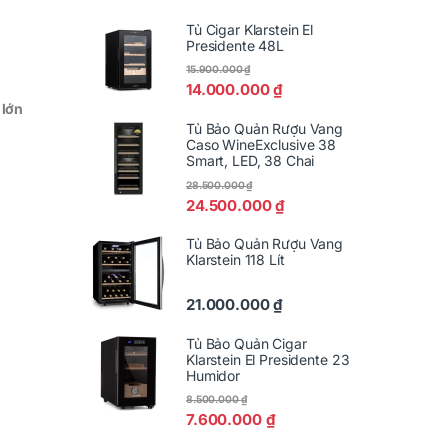
Tủ Cigar Klarstein El
Presidente 48L
15.900.000
₫
14.000.000
₫
 lớn
Tủ Bảo Quản Rượu Vang
Caso WineExclusive 38
Smart, LED, 38 Chai
28.500.000
₫
24.500.000
₫
Tủ Bảo Quản Rượu Vang
Klarstein 118 Lít
21.000.000
₫
Tủ Bảo Quản Cigar
Klarstein El Presidente 23
Humidor
8.500.000
₫
7.600.000
₫