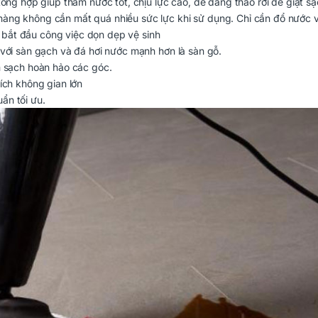
tổng hợp giúp thấm nước tốt, chịu lực cao, dễ dàng tháo rời để giặt sạ
hàng không cần mất quá nhiều sức lực khi sử dụng. Chỉ cần đổ nước 
hể bắt đầu công việc dọn dẹp vệ sinh
 với sàn gạch và đá hơi nước mạnh hơn là sàn gỗ.
m sạch hoàn hảo các góc.
ích không gian lớn
ẩn tối ưu.