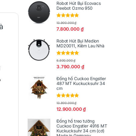
Robot Hút Bụi Ecovacs
Deebot Ozmo 950
Được xếp
13.900.000
₫
à
hạng
5.00
5
7.800.000
₫
sao
Robot Hút Bụi Medion
MD20011, Kiêm Lau Nhà
Được xếp
6.600.000
₫
hạng
5.00
5
3.790.000
₫
i
sao
,
Đồng hồ Cuckoo Engstler
487 MT Kuckucksuhr 34
cm
Được xếp
13.800.000
₫
hạng
5.00
5
12.900.000
₫
sao
Đồng hồ treo tường
Cuckoo Engstler 4916 MT
Kuckucksuhr 34 cm (cơ)
Made in Germany