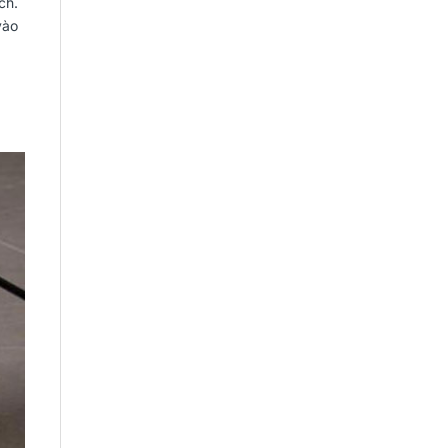
ch.
vào