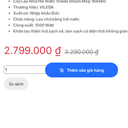
Cây Lau Nhà Hơi Nước Vileda Steam Mop 164480
Thương hiệu: VILEDA
Xuất xứ: Nhập khẩu Đức
Chức năng: Lau nhà bằng hơi nước
Công suất: 1500 Watt
Khăn lau thấm hút sạch sẽ, làm sạch cả diện tích không gian
2.799.000
₫
3.290.000
₫
Cây Lau Nhà Hơi Nước Vileda Steam Mop 164480 quantity
Thêm vào giỏ hàng
So sánh