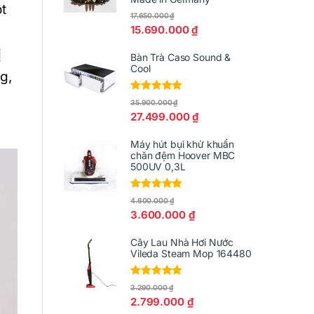
t
17.650.000
₫
15.690.000
₫
ị
Bàn Trà Caso Sound &
Cool
g,
Được xếp
35.900.000
₫
hạng
5.00
5
27.499.000
₫
sao
Máy hút bụi khử khuẩn
chăn đệm Hoover MBC
500UV 0,3L
Được xếp
4.600.000
₫
hạng
5.00
5
3.600.000
₫
sao
Cây Lau Nhà Hơi Nước
Vileda Steam Mop 164480
Được xếp
3.290.000
₫
hạng
5.00
5
2.799.000
₫
sao