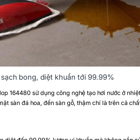
sạch bong, diệt khuẩn tới 99.99%
Mop 164480 sử dụng công nghệ tạo hơi nước ở nhiệ
ặt sàn đá hoa, đến sàn gỗ, thậm chí là trên cả chấ