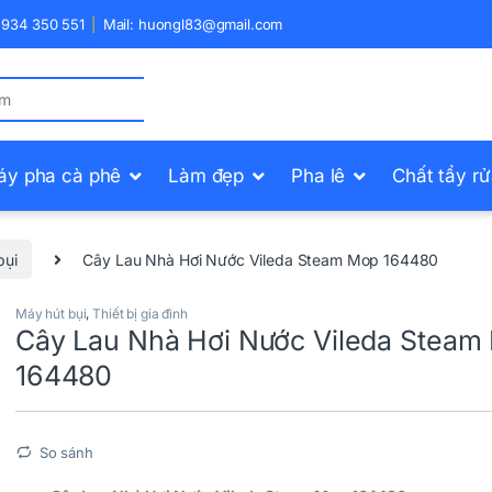
) 934 350 551
Mail: huongl83@gmail.com
áy pha cà phê
Làm đẹp
Pha lê
Chất tẩy r
bụi
Cây Lau Nhà Hơi Nước Vileda Steam Mop 164480
Máy hút bụi
,
Thiết bị gia đình
Cây Lau Nhà Hơi Nước Vileda Steam
164480
So sánh