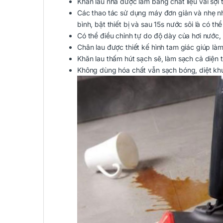
Khăn lau nhà được làm bằng chất liệu vải sợi 
Các thao tác sử dụng máy đơn giản và nhẹ n
bình, bật thiết bị và sau 15s nước sôi là có t
Có thể điều chỉnh tự do độ dày của hơi nước,
Chân lau được thiết kế hình tam giác giúp là
Khăn lau thấm hút sạch sẽ, làm sạch cả diện t
Không dùng hóa chất vẫn sạch bóng, diệt khu