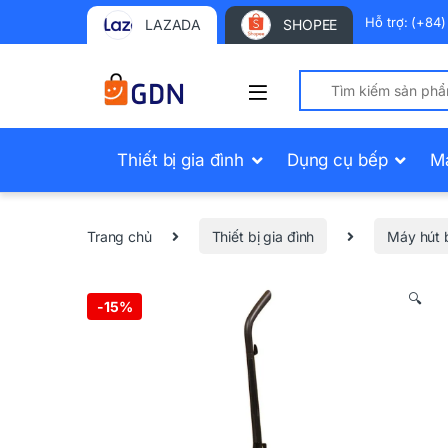
Hỗ trợ: (+84
LAZADA
SHOPEE
Search for:
Thiết bị gia đình
Dụng cụ bếp
M
Trang chủ
Thiết bị gia đình
Máy hút 
🔍
-
15%