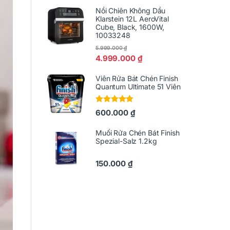
Nồi Chiên Không Dầu
Klarstein 12L AeroVital
Cube, Black, 1600W,
10033248
5.999.000
₫
4.999.000
₫
Viên Rửa Bát Chén Finish
Quantum Ultimate 51 Viên
Được xếp
600.000
₫
hạng
5.00
5
sao
Muối Rửa Chén Bát Finish
Spezial-Salz 1.2kg
150.000
₫