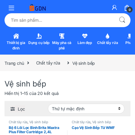
0
Tìm kiếm:
Thiết bị gia
Dụng cụ bếp
Máy pha cà
Làm đẹp
Chất tẩy rửa
Pha l
đình
phê
Trang chủ
Chất tẩy rửa
Vệ sinh bếp
Vệ sinh bếp
Hiển thị 1–15 của 20 kết quả
Lọc
Chất tẩy rửa
,
Vệ sinh bếp
Chất tẩy rửa
,
Vệ sinh bếp
Bộ 6 Lõi Lọc Bình Brita Maxtra
Cạo Vệ Sinh Bếp Từ WMF
Plus Filter Cartridge 2,4L