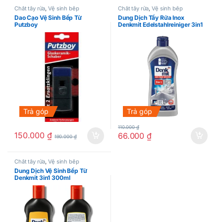
Chất tẩy rửa
,
Vệ sinh bếp
Chất tẩy rửa
,
Vệ sinh bếp
Dao Cạo Vệ Sinh Bếp Từ
Dung Dịch Tẩy Rửa Inox
Putzboy
Denkmit Edelstahlreiniger 3in1
300ml
Trả góp
Trả góp
110.000
₫
150.000
₫
66.000
₫
190.000
₫
Chất tẩy rửa
,
Vệ sinh bếp
Dung Dịch Vệ Sinh Bếp Từ
Denkmit 3in1 300ml