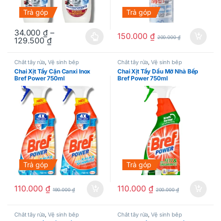
Trả góp
Trả góp
34.000
₫
–
150.000
₫
200.000
₫
129.500
₫
Sản phẩm này có nhiều biến thể. Các tùy chọn có thể được chọn
Chất tẩy rửa
,
Vệ sinh bếp
Chất tẩy rửa
,
Vệ sinh bếp
Chai Xịt Tẩy Cặn Canxi Inox
Chai Xịt Tẩy Dầu Mỡ Nhà Bếp
Bref Power 750ml
Bref Power 750ml
Trả góp
Trả góp
110.000
₫
110.000
₫
190.000
₫
200.000
₫
Chất tẩy rửa
,
Vệ sinh bếp
Chất tẩy rửa
,
Vệ sinh bếp