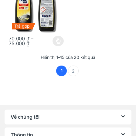
Trả góp
70.000
₫
–
75.000
₫
Sản phẩm này có nhiều biến thể. Các tùy chọn có thể được chọn
Hiển thị 1–15 của 20 kết quả
1
2
Về chúng tôi
Thông tin