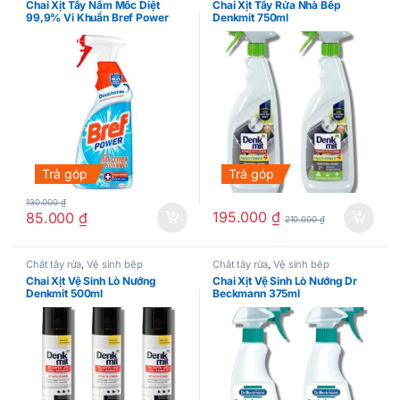
Chai Xịt Tẩy Nấm Mốc Diệt
Chai Xịt Tẩy Rửa Nhà Bếp
99,9% Vi Khuẩn Bref Power
Denkmit 750ml
750ml
Trả góp
Trả góp
130.000
₫
195.000
₫
85.000
₫
210.000
₫
Chất tẩy rửa
,
Vệ sinh bếp
Chất tẩy rửa
,
Vệ sinh bếp
Chai Xịt Vệ Sinh Lò Nướng
Chai Xịt Vệ Sinh Lò Nướng Dr
Denkmit 500ml
Beckmann 375ml