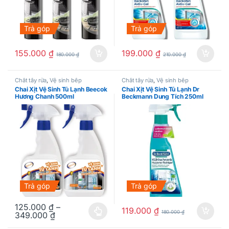
Trả góp
Trả góp
155.000
₫
199.000
₫
180.000
₫
210.000
₫
Chất tẩy rửa
,
Vệ sinh bếp
Chất tẩy rửa
,
Vệ sinh bếp
Chai Xịt Vệ Sinh Tủ Lạnh Beecok
Chai Xịt Vệ Sinh Tủ Lạnh Dr
Hương Chanh 500ml
Beckmann Dung Tích 250ml
Trả góp
Trả góp
125.000
₫
–
119.000
₫
180.000
₫
349.000
₫
Sản phẩm này có nhiều biến thể. Các tùy chọn có thể được chọn