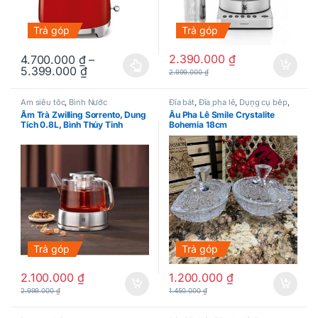
Trả góp
Trả góp
2.390.000
₫
4.700.000
₫
–
5.399.000
₫
Sản phẩm này có nhiều biến thể. Các tùy chọn có thể được chọn
2.999.000
₫
Ấm siêu tốc
,
Bình Nước
Đĩa bát
,
Đĩa pha lê
,
Dụng cụ bếp
,
Khác
,
Pha lê
,
Thực phẩm khác
Ấm Trà Zwilling Sorrento, Dung
Âu Pha Lê Smile Crystalite
Tích 0.8L, Bình Thủy Tinh
Bohemia 18cm
Trả góp
Trả góp
2.100.000
₫
1.200.000
₫
2.999.000
₫
1.450.000
₫