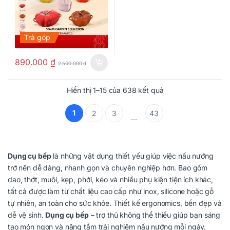
Trả góp
890.000
₫
2.500.000
₫
Hiển thị 1–15 của 638 kết quả
1
2
3
43
…
Dụng cụ bếp
là những vật dụng thiết yếu giúp việc nấu nướng
trở nên dễ dàng, nhanh gọn và chuyên nghiệp hơn. Bao gồm
dao, thớt, muôi, kẹp, phới, kéo và nhiều phụ kiện tiện ích khác,
tất cả được làm từ chất liệu cao cấp như inox, silicone hoặc gỗ
tự nhiên, an toàn cho sức khỏe. Thiết kế ergonomics, bền đẹp và
dễ vệ sinh.
Dụng cụ bếp
– trợ thủ không thể thiếu giúp bạn sáng
tạo món ngon và nâng tầm trải nghiệm nấu nướng mỗi ngày.