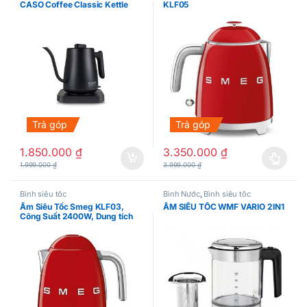
CASO Coffee Classic Kettle
KLF05
Trả góp
Trả góp
1.850.000
₫
3.350.000
₫
Sản phẩm này có nhiều biến thể.
1.999.000
₫
3.999.000
₫
Bình siêu tốc
Bình Nước
,
Bình siêu tốc
Ấm Siêu Tốc Smeg KLF03,
ẤM SIÊU TỐC WMF VARIO 2IN1
Công Suất 2400W, Dung tích
1.7L