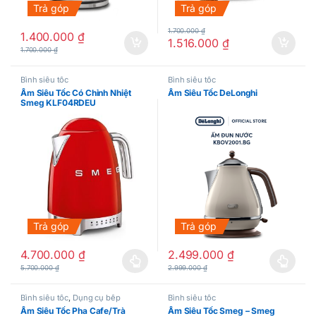
Trả góp
Trả góp
1.700.000
₫
1.400.000
₫
1.516.000
₫
1.700.000
₫
Bình siêu tốc
Bình siêu tốc
Ấm Siêu Tốc Có Chỉnh Nhiệt
Ấm Siêu Tốc DeLonghi
Smeg KLF04RDEU
Trả góp
Trả góp
4.700.000
₫
2.499.000
₫
Sản phẩm này có nhiều biến thể. Các tùy chọn có thể được chọn
Sản phẩm này có nhiều biến thể.
5.700.000
₫
2.999.000
₫
Bình siêu tốc
,
Dụng cụ bếp
Bình siêu tốc
Ấm Siêu Tốc Pha Cafe/Trà
Ấm Siêu Tốc Smeg – Smeg