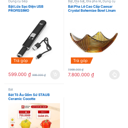
Dụng cụ bếp
Bát
,
Đĩa bát
,
Đĩa pha lê
,
Dụng cụ
bếp
,
Pha lê
Bật Lửa Sạc Điện USB
Bát Pha Lê Cao Cấp Caesar
PROFISSIMO
Crystal Bohemiae Bowl Linum
28cm
Trả góp
Trả góp
7.999.000
₫
599.000
₫
7.800.000
₫
999.000
₫
Sản phẩm này có nhiều biến thể.
Bát
Bát Tô Âu Gốm Sứ STAUB
Ceramic Cocotte