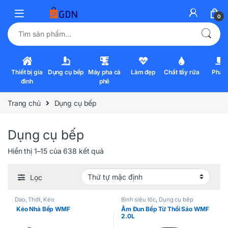
0
Tìm kiếm:
Thiết bị gia
Dụng cụ bếp
Máy pha cà
Làm đẹp
Chất tẩy rửa
Pha l
đình
phê
Trang chủ
Dụng cụ bếp
Dụng cụ bếp
Hiển thị 1–15 của 638 kết quả
Lọc
Dao, Thớt, Kéo
Bình siêu tốc
,
Dụng cụ bếp
Kéo Nhà Bếp WMF
Ấm Đun Bếp Từ Thổi Sáo WMF
2.0L