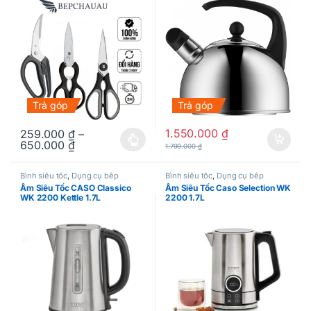
Trả góp
Trả góp
1.550.000
₫
259.000
₫
–
650.000
₫
Sản phẩm này có nhiều biến thể. Các tùy chọn có thể được chọn
1.799.000
₫
Bình siêu tốc
,
Dụng cụ bếp
Bình siêu tốc
,
Dụng cụ bếp
Ấm Siêu Tốc CASO Classico
Ấm Siêu Tốc Caso Selection WK
WK 2200 Kettle 1.7L
2200 1.7L