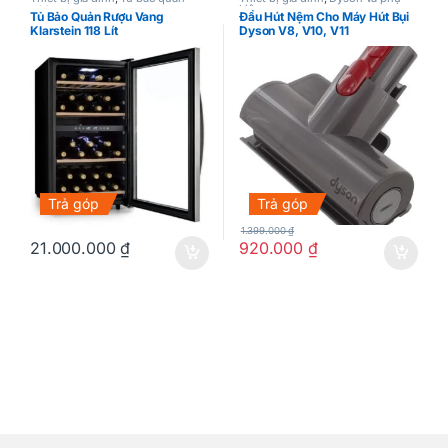
rượu vang
kiện
Tủ Bảo Quản Rượu Vang
Đầu Hút Nệm Cho Máy Hút Bụi
Klarstein 118 Lít
Dyson V8, V10, V11
Trả góp
Trả góp
1.399.000
₫
21.000.000
₫
920.000
₫