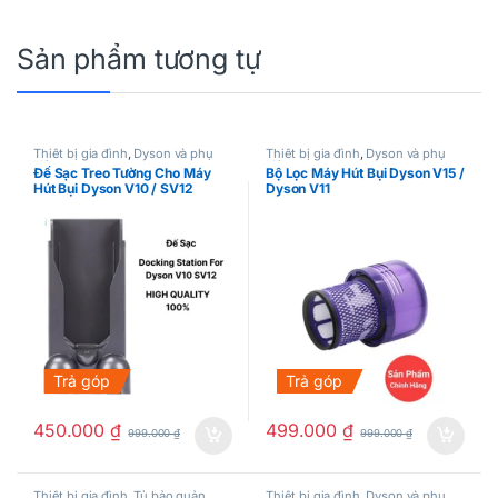
Sản phẩm tương tự
Thiết bị gia đình
,
Dyson và phụ
Thiết bị gia đình
,
Dyson và phụ
kiện
kiện
Đế Sạc Treo Tường Cho Máy
Bộ Lọc Máy Hút Bụi Dyson V15 /
Hút Bụi Dyson V10 / SV12
Dyson V11
Trả góp
Trả góp
450.000
₫
499.000
₫
999.000
₫
999.000
₫
Thiết bị gia đình
,
Tủ bảo quản
Thiết bị gia đình
,
Dyson và phụ