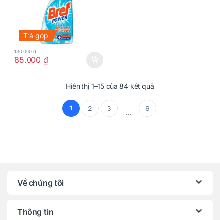
Trả góp
130.000
₫
85.000
₫
Hiển thị 1–15 của 84 kết quả
1
2
3
6
…
Về chúng tôi
Thông tin