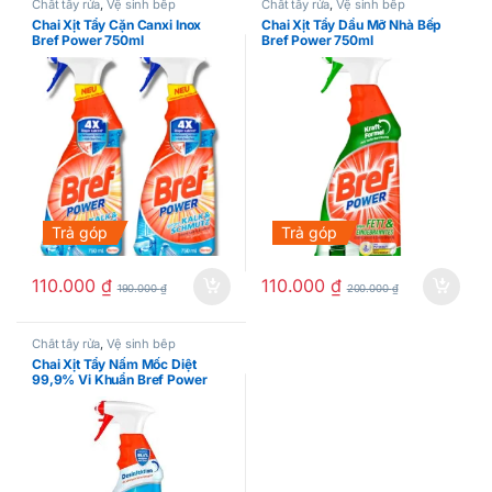
Chất tẩy rửa
,
Vệ sinh bếp
Chất tẩy rửa
,
Vệ sinh bếp
Chai Xịt Tẩy Cặn Canxi Inox
Chai Xịt Tẩy Dầu Mỡ Nhà Bếp
Bref Power 750ml
Bref Power 750ml
Trả góp
Trả góp
110.000
₫
110.000
₫
190.000
₫
200.000
₫
Chất tẩy rửa
,
Vệ sinh bếp
Chai Xịt Tẩy Nấm Mốc Diệt
99,9% Vi Khuẩn Bref Power
750ml