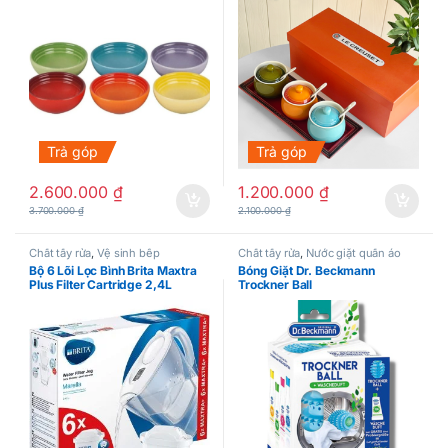
Trả góp
Trả góp
2.600.000
₫
1.200.000
₫
3.700.000
₫
2.100.000
₫
Chất tẩy rửa
,
Vệ sinh bếp
Chất tẩy rửa
,
Nước giặt quần áo
Bộ 6 Lõi Lọc Bình Brita Maxtra
Bóng Giặt Dr. Beckmann
Plus Filter Cartridge 2,4L
Trockner Ball