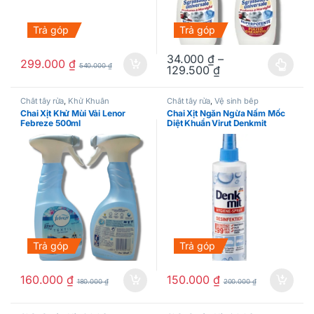
Trả góp
Trả góp
34.000
₫
–
299.000
₫
540.000
₫
129.500
₫
Sản phẩm này có nhiều biến thể.
Chất tẩy rửa
,
Khử Khuẩn
Chất tẩy rửa
,
Vệ sinh bếp
Chai Xịt Khử Mùi Vải Lenor
Chai Xịt Ngăn Ngừa Nấm Mốc
Febreze 500ml
Diệt Khuẩn Virut Denkmit
Hygiene Spray
Trả góp
Trả góp
160.000
₫
150.000
₫
180.000
₫
200.000
₫