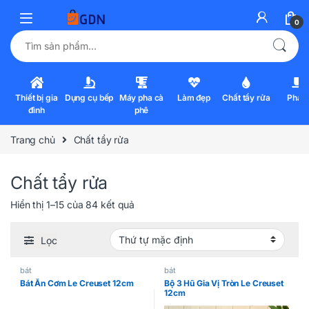
0
Tìm kiếm:
Thiết bị gia
Dụng cụ bếp
Máy pha cà
Làm đẹp
Chất tẩy rửa
Pha l
đình
phê
Trang chủ
Chất tẩy rửa
Chất tẩy rửa
Hiển thị 1–15 của 84 kết quả
Lọc
bát
bát
Bát Ăn Cơm Le Creuset 12cm
Bộ 3 Hũ Gia Vị Tròn Le Creuset
12cm