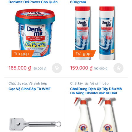
Denkmit Oxi Power Cho Quần
600gram
Áo
Trả góp
Trả góp
165.000
₫
159.000
₫
190.000
₫
190.000
₫
Chất tẩy rửa
,
Vệ sinh bếp
Chất tẩy rửa
,
Vệ sinh bếp
Cạo Vệ Sinh Bếp Từ WMF
Chai Dung Dịch Xịt Tẩy Dầu Mỡ
Đa Năng ChanteClair 600ml