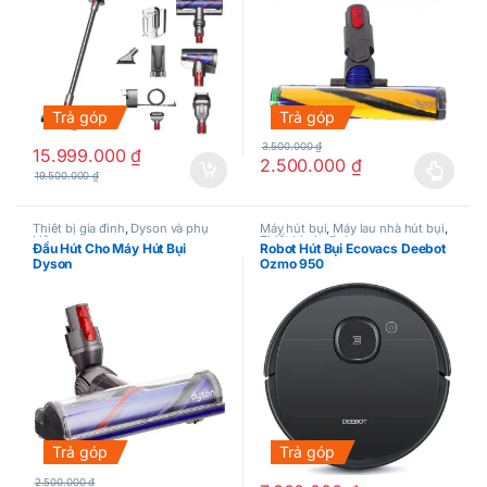
Trả góp
Trả góp
3.500.000
₫
15.999.000
₫
2.500.000
₫
19.500.000
₫
Sản phẩm này có nhiều biến thể
Thiết bị gia đình
,
Dyson và phụ
Máy hút bụi
,
Máy lau nhà hút bụi
,
kiện
Thiết bị gia đình
Đầu Hút Cho Máy Hút Bụi
Robot Hút Bụi Ecovacs Deebot
Dyson
Ozmo 950
Trả góp
Trả góp
2.500.000
₫