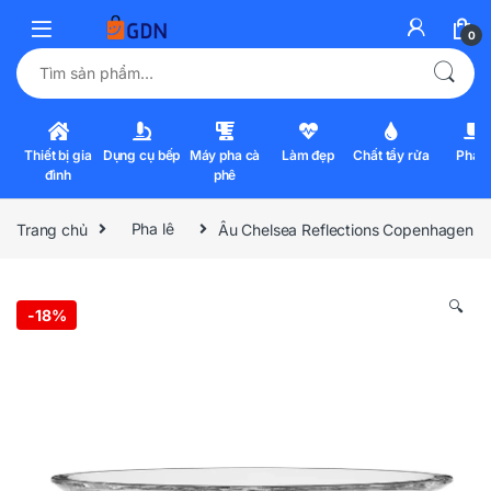
0
Tìm kiếm:
Thiết bị gia
Dụng cụ bếp
Máy pha cà
Làm đẹp
Chất tẩy rửa
Pha l
đình
phê
Trang chủ
Pha lê
Âu Chelsea Reflections Copenhagen
🔍
-
18%