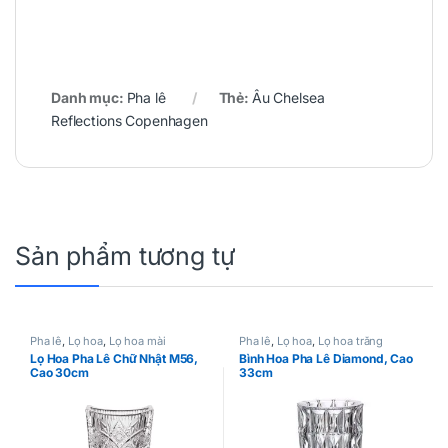
Danh mục:
Pha lê
Thẻ:
Âu Chelsea
Reflections Copenhagen
Sản phẩm tương tự
Pha lê
,
Lọ hoa
,
Lọ hoa mài
Pha lê
,
Lọ hoa
,
Lọ hoa trắng
Lọ Hoa Pha Lê Chữ Nhật M56,
Bình Hoa Pha Lê Diamond, Cao
Cao 30cm
33cm