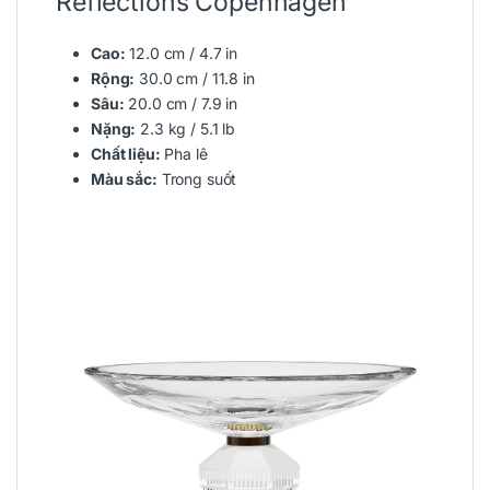
Reflections Copenhagen
Cao:
12.0 cm / 4.7 in
Rộng:
30.0 cm / 11.8 in
Sâu:
20.0 cm / 7.9 in
Nặng:
2.3 kg / 5.1 lb
Chất liệu:
Pha lê
Màu sắc:
Trong suốt