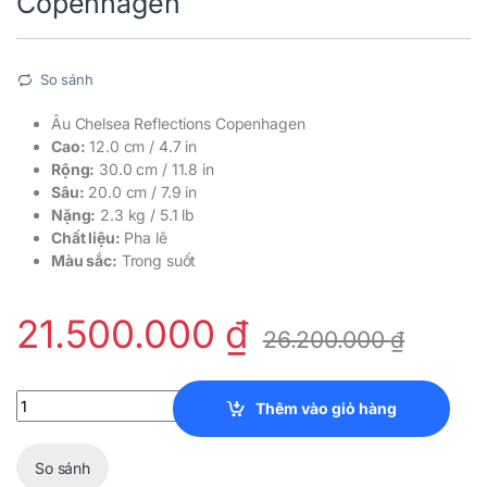
Copenhagen
So sánh
Âu Chelsea Reflections Copenhagen
Cao:
12.0 cm / 4.7 in
Rộng:
30.0 cm / 11.8 in
Sâu:
20.0 cm / 7.9 in
Nặng:
2.3 kg / 5.1 lb
Chất liệu:
Pha lê
Màu sắc:
Trong suốt
21.500.000
₫
26.200.000
₫
Âu Chelsea Reflections Copenhagen quantity
Thêm vào giỏ hàng
So sánh