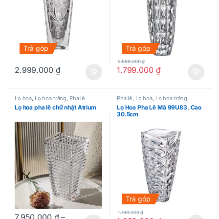
Trả góp
Trả góp
2.599.000
₫
2.999.000
₫
1.799.000
₫
Lọ hoa
,
Lọ hoa trắng
,
Pha lê
Pha lê
,
Lọ hoa
,
Lọ hoa trắng
Lọ hoa pha lê chữ nhật Atrium
Lọ Hoa Pha Lê Mã 99U83, Cao
30.5cm
Trả góp
1.799.000
₫
7.950.000
₫
–