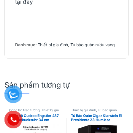
tại đây
Danh mục:
Thiết bị gia đình
,
Tủ bảo quản rượu vang
Sản phẩm tương tự
Đồng hồ treo tường
,
Thiết bị gia
Thiết bị gia đình
,
Tủ bảo quản
đình
Cigar
Đồng hồ Cuckoo Engstler 487
Tủ Bảo Quản Cigar Klarstein El
MT Kuckucksuhr 34 cm
Presidente 23 Humidor