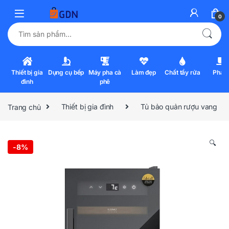
0
Tìm kiếm:
Thiết bị gia
Dụng cụ bếp
Máy pha cà
Làm đẹp
Chất tẩy rửa
Pha l
đình
phê
Trang chủ
Thiết bị gia đình
Tủ bảo quản rượu vang
🔍
-
8%