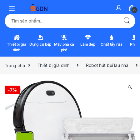
0
Tìm kiếm:
Thiết bị gia
Dụng cụ bếp
Máy pha cà
Làm đẹp
Chất tẩy rửa
Pha l
đình
phê
Trang chủ
Thiết bị gia đình
Robot hút bụi lau nhà
🔍
-
7%