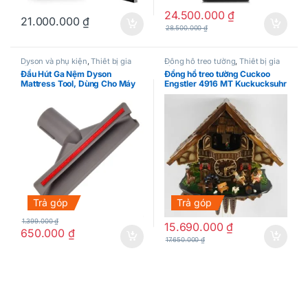
24.500.000
₫
21.000.000
₫
28.500.000
₫
Dyson và phụ kiện
,
Thiết bị gia
Đồng hồ treo tường
,
Thiết bị gia
đình
đình
Đầu Hút Ga Nệm Dyson
Đồng hồ treo tường Cuckoo
Mattress Tool, Dùng Cho Máy
Engstler 4916 MT Kuckucksuhr
Hút Bụi Dyson V8, V10, V11,
34 cm (cơ) Made in Germany
V12, V15
Trả góp
Trả góp
1.399.000
₫
15.690.000
₫
650.000
₫
17.650.000
₫