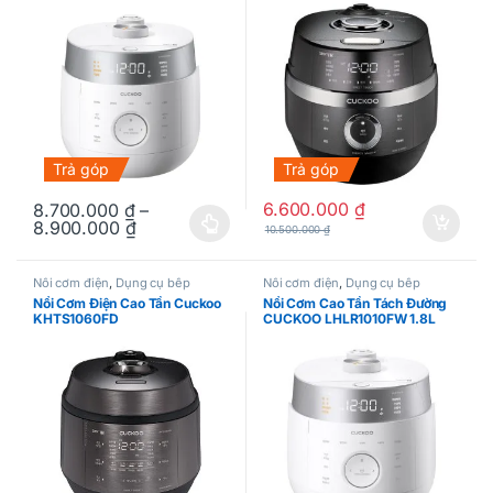
Trả góp
Trả góp
6.600.000
₫
8.700.000
₫
–
8.900.000
₫
10.500.000
₫
Sản phẩm này có nhiều biến thể. Các tùy chọn có thể được chọn
Nồi cơm điện
,
Dụng cụ bếp
Nồi cơm điện
,
Dụng cụ bếp
Nồi Cơm Điện Cao Tần Cuckoo
Nồi Cơm Cao Tần Tách Đường
KHTS1060FD
CUCKOO LHLR1010FW 1.8L