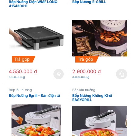
Bếp Nướng Điện WMF LONO
Bếp Nướng E-GRILL
415430011
Trả góp
Trả góp
4.550.000
₫
2.900.000
₫
Sản phẩm này có nhiều biến thể.
5.100.000
₫
3.999.000
₫
Bếp lẩu nướng
Bếp lẩu nướng
Bếp Nướng Egrill – Bản điện tử
Bếp Nướng Không Khói
EASYGRILL