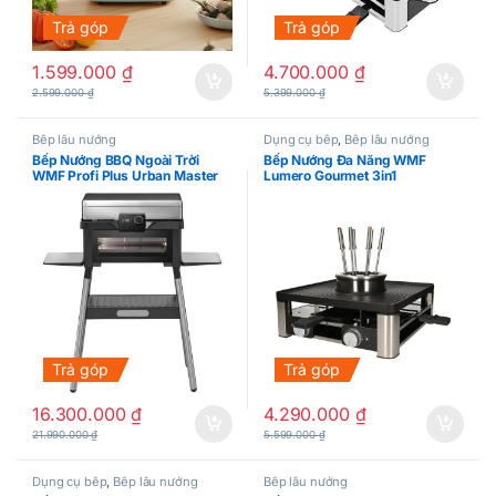
Trả góp
Trả góp
1.599.000
₫
4.700.000
₫
2.599.000
₫
5.399.000
₫
Bếp lẩu nướng
Dụng cụ bếp
,
Bếp lẩu nướng
Bếp Nướng BBQ Ngoài Trời
Bếp Nướng Đa Năng WMF
WMF Profi Plus Urban Master
Lumero Gourmet 3in1
Grill 2in1 3000W
Trả góp
Trả góp
16.300.000
₫
4.290.000
₫
21.990.000
₫
5.599.000
₫
Dụng cụ bếp
,
Bếp lẩu nướng
Bếp lẩu nướng