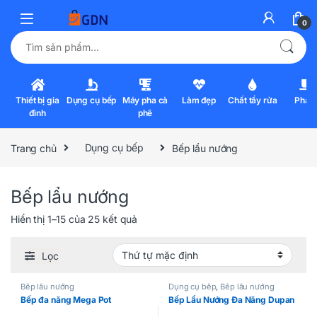
0
Tìm kiếm:
Thiết bị gia
Dụng cụ bếp
Máy pha cà
Làm đẹp
Chất tẩy rửa
Pha l
đình
phê
Trang chủ
Dụng cụ bếp
Bếp lẩu nướng
Bếp lẩu nướng
Hiển thị 1–15 của 25 kết quả
Lọc
Bếp lẩu nướng
Dụng cụ bếp
,
Bếp lẩu nướng
Bếp đa năng Mega Pot
Bếp Lẩu Nướng Đa Năng Dupan