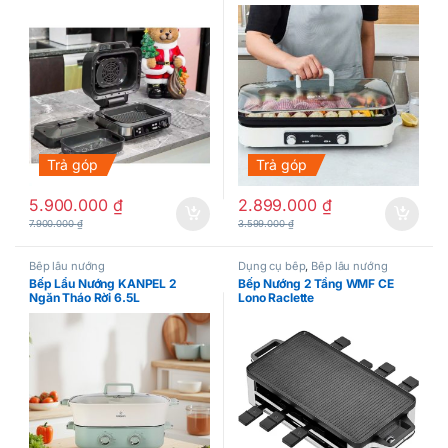
Trả góp
Trả góp
5.900.000
₫
2.899.000
₫
7.900.000
₫
3.599.000
₫
Bếp lẩu nướng
Dụng cụ bếp
,
Bếp lẩu nướng
Bếp Lẩu Nướng KANPEL 2
Bếp Nướng 2 Tầng WMF CE
Ngăn Tháo Rời 6.5L
Lono Raclette