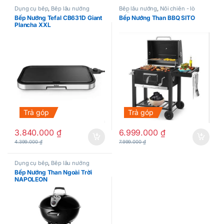
Dụng cụ bếp
,
Bếp lẩu nướng
Bếp lẩu nướng
,
Nồi chiên - lò
nướng
Bếp Nướng Tefal CB631D Giant
Bếp Nướng Than BBQ SITO
Plancha XXL
Trả góp
Trả góp
3.840.000
₫
6.999.000
₫
4.399.000
₫
7.999.000
₫
Dụng cụ bếp
,
Bếp lẩu nướng
Bếp Nướng Than Ngoài Trời
NAPOLEON