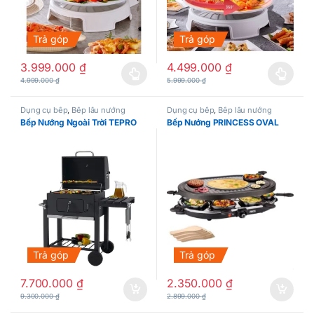
Trả góp
Trả góp
3.999.000
₫
4.499.000
₫
Sản phẩm này có nhiều biến thể. Các tùy chọn có thể được chọn
Sản phẩm này có nhiều biến thể.
4.999.000
₫
5.999.000
₫
Dụng cụ bếp
,
Bếp lẩu nướng
Dụng cụ bếp
,
Bếp lẩu nướng
Bếp Nướng Ngoài Trời TEPRO
Bếp Nướng PRINCESS OVAL
Trả góp
Trả góp
7.700.000
₫
2.350.000
₫
9.300.000
₫
2.899.000
₫