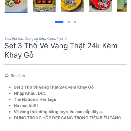
Bát
,
Đĩa bát
,
Dụng cụ bếp
,
Khác
,
Pha lê
Set 3 Thố Vẽ Vàng Thật 24k Kèm
Khay Gỗ
So sánh
Set 3 Thố Vẽ Vàng Thật 24k Kèm Khay Gỗ
Nhập Khẩu: Đức
The National Heritage
Hũ mứt tết!!!
Vẽ vàng thủ công bằng tay siêu cao cấp đây ạ.
ĐỰNG TRONG HỘP ĐẸP SANG TRỌNG TIỆN BIẾU TẶNG