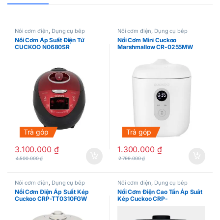
Nồi cơm điện
,
Dụng cụ bếp
Nồi cơm điện
,
Dụng cụ bếp
Nồi Cơm Áp Suất Điện Tử
Nồi Cơm Mini Cuckoo
CUCKOO N0680SR
Marshmallow CR-0255MW
Trả góp
Trả góp
3.100.000
₫
1.300.000
₫
4.500.000
₫
2.799.000
₫
Nồi cơm điện
,
Dụng cụ bếp
Nồi cơm điện
,
Dụng cụ bếp
Nồi Cơm Điện Áp Suất Kép
Nồi Cơm Điện Cao Tần Áp Suât
Cuckoo CRP-TT0310FGW
Kép Cuckoo CRP-
LHTR0610FW