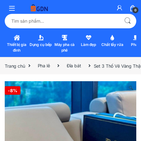
0
Tìm kiếm:
Thiết bị gia
Dụng cụ bếp
Máy pha cà
Làm đẹp
Chất tẩy rửa
Pha l
đình
phê
Trang chủ
Pha lê
Đĩa bát
Set 3 Thố Vẽ Vàng Th
🔍
-
8%