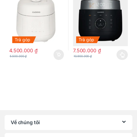
Trả góp
Trả góp
4.500.000
₫
7.500.000
₫
5.500.000
₫
10.900.000
₫
Sản phẩm này có nhiều biến thể
Về chúng tôi