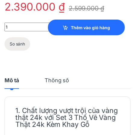
2.390.000
₫
2.599.000
₫
Set 3 Thố Vẽ Vàng Thật 24k Kèm Khay Gỗ quantity
Thêm vào giỏ hàng
So sánh
Mô tả
Thông số
1. Chất lượng vượt trội của vàng
thật 24k với Set 3
Thố
Vẽ Vàng
Thật 24k Kèm
Khay
Gỗ