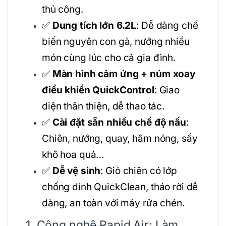
thủ công.
✅
Dung tích lớn 6.2L
: Dễ dàng chế
biến nguyên con gà, nướng nhiều
món cùng lúc cho cả gia đình.
✅
Màn hình cảm ứng + núm xoay
điều khiển QuickControl
: Giao
diện thân thiện, dễ thao tác.
✅
Cài đặt sẵn nhiều chế độ nấu
:
Chiên, nướng, quay, hâm nóng, sấy
khô hoa quả…
✅
Dễ vệ sinh
: Giỏ chiên có lớp
chống dính QuickClean, tháo rời dễ
dàng, an toàn với máy rửa chén.
1. Công nghệ Rapid Air: Làm