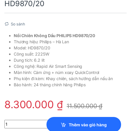
HD9870/20
So sánh
Nồi Chiên Không Dầu PHILIPS HD9870/20
Thương hiệu: Philips – Hà Lan
Model: HD9870/20
Công suất: 2225W
Dung tích: 6.2 lít
Công nghệ: Rapid Air Smart Sensing
Màn hình: Cảm ứng + núm xoay QuickControl
Phụ kiện đi kèm: Khay chiên, sách hướng dẫn nấu ăn
Bảo hành: 24 tháng chính hãng Philips
8.300.000
₫
11.500.000
₫
Nồi Chiên Không Dầu PHILIPS HD9870/20 quantity
Thêm vào giỏ hàng