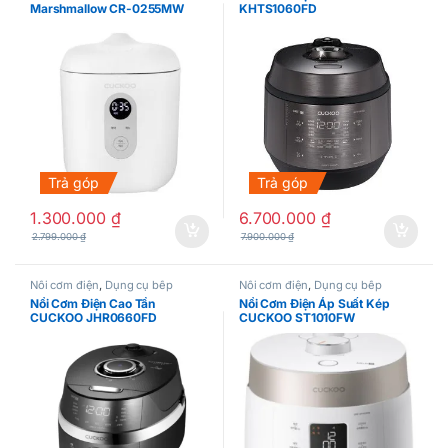
Marshmallow CR-0255MW
KHTS1060FD
Trả góp
Trả góp
1.300.000
₫
6.700.000
₫
2.799.000
₫
7.900.000
₫
Nồi cơm điện
,
Dụng cụ bếp
Nồi cơm điện
,
Dụng cụ bếp
Nồi Cơm Điện Cao Tần
Nồi Cơm Điện Áp Suất Kép
CUCKOO JHR0660FD
CUCKOO ST1010FW