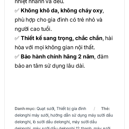
nhiệt nhanh và đều.
✅
Không khô da, không cháy oxy
,
phù hợp cho gia đình có trẻ nhỏ và
người cao tuổi.
✅
Thiết kế sang trọng, chắc chắn
, hài
hòa với mọi không gian nội thất.
✅
Bảo hành chính hãng 2 năm
, đảm
bảo an tâm sử dụng lâu dài.
Danh mục:
Quạt sưởi
,
Thiết bị gia đình
Thẻ:
delonghi máy sưởi
,
hướng dẫn sử dụng máy sưởi dầu
delonghi
,
lò sưởi dầu delonghi
,
máy sưởi dầu
delonghi
,
máy sưởi dầu delonghi 12 thanh
,
máy sưởi