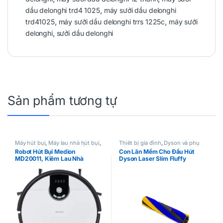
dầu delonghi trd4 1025
,
máy sưởi dầu delonghi
trd41025
,
máy sưởi dầu delonghi trrs 1225c
,
máy sưởi
delonghi
,
sưởi dầu delonghi
Sản phẩm tương tự
Máy hút bụi
,
Máy lau nhà hút bụi
,
Thiết bị gia đình
,
Dyson và phụ
Robot hút bụi lau nhà
,
Thiết bị gia
kiện
Robot Hút Bụi Medion
Con Lăn Mềm Cho Đầu Hút
đình
MD20011, Kiêm Lau Nhà
Dyson Laser Slim Fluffy
Cleaner Head V12