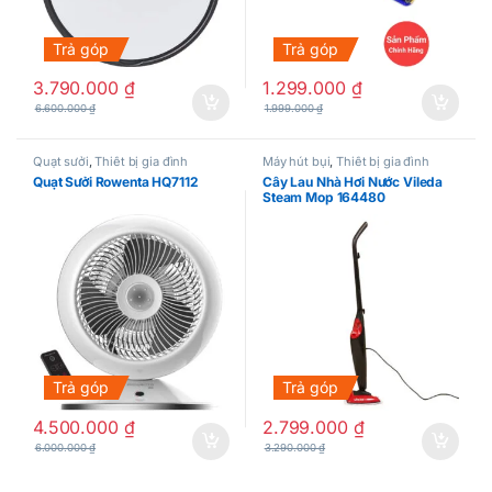
Trả góp
Trả góp
3.790.000
₫
1.299.000
₫
6.600.000
₫
1.999.000
₫
Quạt sưởi
,
Thiết bị gia đình
Máy hút bụi
,
Thiết bị gia đình
Quạt Sưởi Rowenta HQ7112
Cây Lau Nhà Hơi Nước Vileda
Steam Mop 164480
Trả góp
Trả góp
4.500.000
₫
2.799.000
₫
6.000.000
₫
3.290.000
₫