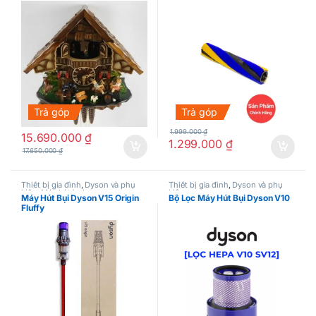
Trả góp
Trả góp
1.999.000
₫
15.690.000
₫
1.299.000
₫
17.650.000
₫
Thiết bị gia đình
,
Dyson và phụ
Thiết bị gia đình
,
Dyson và phụ
kiện
,
Máy hút bụi
kiện
Máy Hút Bụi Dyson V15 Origin
Bộ Lọc Máy Hút Bụi Dyson V10
Fluffy