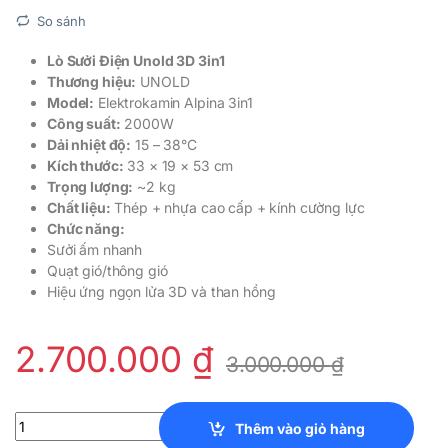
So sánh
Lò Sưởi Điện Unold 3D 3in1
Thương hiệu:
UNOLD
Model:
Elektrokamin Alpina 3in1
Công suất:
2000W
Dải nhiệt độ:
15 – 38°C
Kích thước:
33 × 19 × 53 cm
Trọng lượng:
~2 kg
Chất liệu:
Thép + nhựa cao cấp + kính cường lực
Chức năng:
Sưởi ấm nhanh
Quạt gió/thông gió
Hiệu ứng ngọn lửa 3D và than hồng
2.700.000
₫
3.000.000
₫
Lò Sưởi Điện Unold 3D 3in1 quantity
Thêm vào giỏ hàng