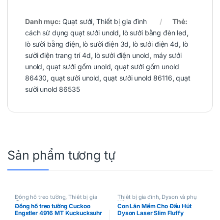
Danh mục:
Quạt sưởi
,
Thiết bị gia đình
Thẻ:
cách sử dụng quạt sưởi unold
,
lò sưởi bằng đèn led
,
lò sưởi bằng điện
,
lò sưởi điện 3d
,
lò sưởi điện 4d
,
lò
sưởi điện trang trí 4d
,
lò sưởi điện unold
,
máy sưởi
unold
,
quạt sưởi gốm unold
,
quạt sưởi gốm unold
86430
,
quạt sưởi unold
,
quạt sưởi unold 86116
,
quạt
sưởi unold 86535
Sản phẩm tương tự
Đồng hồ treo tường
,
Thiết bị gia
Thiết bị gia đình
,
Dyson và phụ
đình
kiện
Đồng hồ treo tường Cuckoo
Con Lăn Mềm Cho Đầu Hút
Engstler 4916 MT Kuckucksuhr
Dyson Laser Slim Fluffy
34 cm (cơ) Made in Germany
Cleaner Head V12