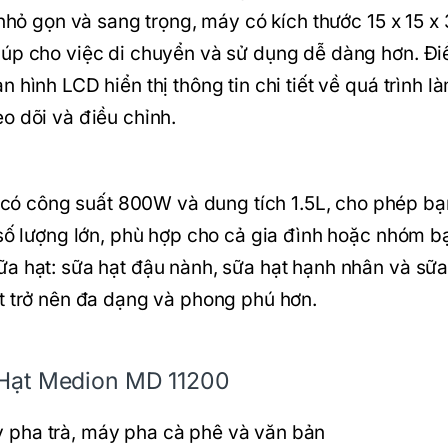
 nhỏ gọn và sang trọng, máy có kích thước 15 x 15 x
iúp cho việc di chuyển và sử dụng dễ dàng hơn. Đi
 hình LCD hiển thị thông tin chi tiết về quá trình l
o dõi và điều chỉnh.
ó công suất 800W và dung tích 1.5L, cho phép bạ
 số lượng lớn, phù hợp cho cả gia đình hoặc nhóm b
ữa hạt: sữa hạt đậu nành, sữa hạt hạnh nhân và sữ
ạt trở nên đa dạng và phong phú hơn.
 Hạt Medion MD 11200