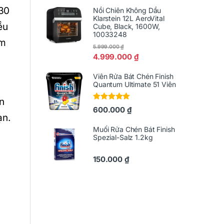
 30
Nồi Chiên Không Dầu
Klarstein 12L AeroVital
ều
Cube, Black, 1600W,
10033248
àm
5.999.000
₫
4.999.000
₫
Viên Rửa Bát Chén Finish
Quantum Ultimate 51 Viên
n
Được xếp
600.000
₫
hạng
5.00
5
ạn.
sao
Muối Rửa Chén Bát Finish
a
Spezial-Salz 1.2kg
150.000
₫