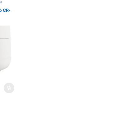
p
o CR-