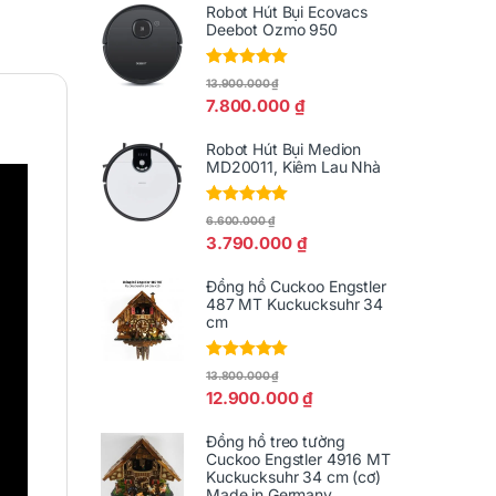
Robot Hút Bụi Ecovacs
Deebot Ozmo 950
Được xếp
13.900.000
₫
hạng
5.00
5
7.800.000
₫
sao
Robot Hút Bụi Medion
MD20011, Kiêm Lau Nhà
Được xếp
6.600.000
₫
hạng
5.00
5
3.790.000
₫
sao
Đồng hồ Cuckoo Engstler
487 MT Kuckucksuhr 34
cm
Được xếp
13.800.000
₫
hạng
5.00
5
12.900.000
₫
sao
Đồng hồ treo tường
Cuckoo Engstler 4916 MT
Kuckucksuhr 34 cm (cơ)
Made in Germany