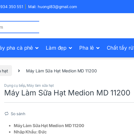
) 934 350 551
Mail: huongl83@gmail.com
áy pha cà phê
Làm đẹp
Pha lê
Chất tẩy r
 hạt
Máy Làm Sữa Hạt Medion MD 11200
Dụng cụ bếp
,
Máy làm sữa hạt
Máy Làm Sữa Hạt Medion MD 11200
So sánh
Máy Làm Sữa Hạt Medion MD 11200
Nhập Khẩu: Đức