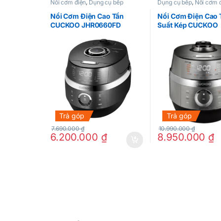
Nồi cơm điện
,
Dụng cụ bếp
Dụng cụ bếp
,
Nồi cơm 
Nồi Cơm Điện Cao Tần
Nồi Cơm Điện Cao 
CUCKOO JHR0660FD
Suất Kép CUCKOO
JHTS0660FS
Trả góp
Trả góp
7.690.000
₫
10.990.000
₫
6.200.000
₫
8.950.000
₫