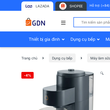
Hỗ trợ: (+84
LAZADA
SHOPEE
Search for:
Thiết bị gia đình
Dụng cụ bếp
M
Trang chủ
Dụng cụ bếp
Máy làm sữa
🔍
-
4%