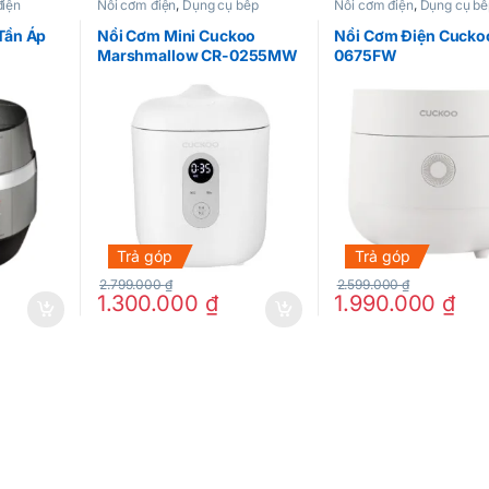
điện
Nồi cơm điện
,
Dụng cụ bếp
Nồi cơm điện
,
Dụng cụ bế
Tần Áp
Nồi Cơm Mini Cuckoo
Nồi Cơm Điện Cucko
Marshmallow CR-0255MW
0675FW
Trả góp
Trả góp
2.799.000
₫
2.599.000
₫
1.300.000
₫
1.990.000
₫