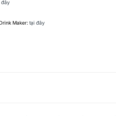
i đây
Drink Maker:
tại đây