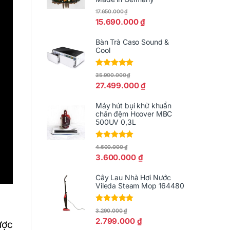
17.650.000
₫
15.690.000
₫
Bàn Trà Caso Sound &
Cool
Được xếp
35.900.000
₫
hạng
5.00
5
27.499.000
₫
sao
Máy hút bụi khử khuẩn
chăn đệm Hoover MBC
500UV 0,3L
Được xếp
4.600.000
₫
hạng
5.00
5
3.600.000
₫
sao
Cây Lau Nhà Hơi Nước
Vileda Steam Mop 164480
Được xếp
3.290.000
₫
hạng
5.00
5
2.799.000
₫
ược
sao