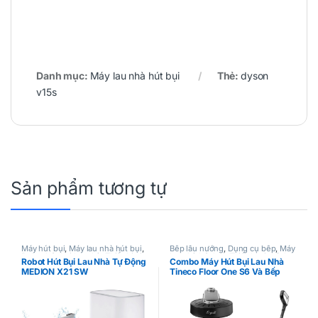
Danh mục:
Máy lau nhà hút bụi
Thẻ:
dyson
v15s
Sản phẩm tương tự
Máy hút bụi
,
Máy lau nhà hút bụi
,
Bếp lẩu nướng
,
Dụng cụ bếp
,
Máy
Robot hút bụi lau nhà
,
Thiết bị gia
lau nhà hút bụi
,
Thiết bị gia đình
Robot Hút Bụi Lau Nhà Tự Động
Combo Máy Hút Bụi Lau Nhà
đình
MEDION X21 SW
Tineco Floor One S6 Và Bếp
Nướng Không Khói E Grill