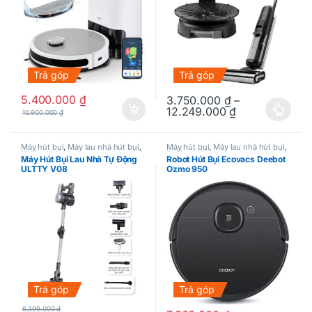
Trả góp
Trả góp
5.400.000
₫
3.750.000
₫
–
12.249.000
₫
10.900.000
₫
Sản phẩm này có nhiều biến thể
Máy hút bụi
,
Máy lau nhà hút bụi
,
Máy hút bụi
,
Máy lau nhà hút bụi
,
Thiết bị gia đình
Thiết bị gia đình
Máy Hút Bụi Lau Nhà Tự Động
Robot Hút Bụi Ecovacs Deebot
ULTTY V08
Ozmo 950
Trả góp
Trả góp
6.399.000
₫