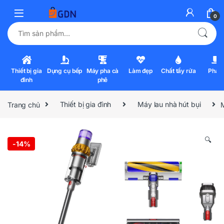
0
Tìm kiếm:
Thiết bị gia
Dụng cụ bếp
Máy pha cà
Làm đẹp
Chất tẩy rửa
Pha l
đình
phê
Trang chủ
Thiết bị gia đình
Máy lau nhà hút bụi
🔍
-
14%