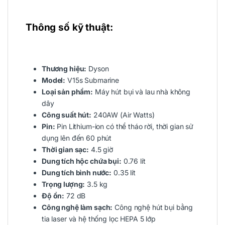
Thông số kỹ thuật:
Thương hiệu:
Dyson
Model:
V15s Submarine
Loại sản phẩm:
Máy hút bụi và lau nhà không
dây
Công suất hút:
240AW (Air Watts)
Pin:
Pin Lithium-ion có thể tháo rời, thời gian sử
dụng lên đến 60 phút
Thời gian sạc:
4.5 giờ
Dung tích hộc chứa bụi:
0.76 lít
Dung tích bình nước:
0.35 lít
Trọng lượng:
3.5 kg
Độ ồn:
72 dB
Công nghệ làm sạch:
Công nghệ hút bụi bằng
tia laser và hệ thống lọc HEPA 5 lớp