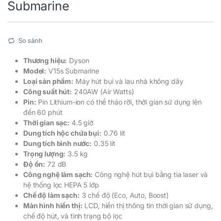
Submarine
So sánh
Thương hiệu:
Dyson
Model:
V15s Submarine
Loại sản phẩm:
Máy hút bụi và lau nhà không dây
Công suất hút:
240AW (Air Watts)
Pin:
Pin Lithium-ion có thể tháo rời, thời gian sử dụng lên
đến 60 phút
Thời gian sạc:
4.5 giờ
Dung tích hộc chứa bụi:
0.76 lít
Dung tích bình nước:
0.35 lít
Trọng lượng:
3.5 kg
Độ ồn:
72 dB
Công nghệ làm sạch:
Công nghệ hút bụi bằng tia laser và
hệ thống lọc HEPA 5 lớp
Chế độ làm sạch:
3 chế độ (Eco, Auto, Boost)
Màn hình hiển thị:
LCD, hiển thị thông tin thời gian sử dụng,
chế độ hút, và tình trạng bộ lọc