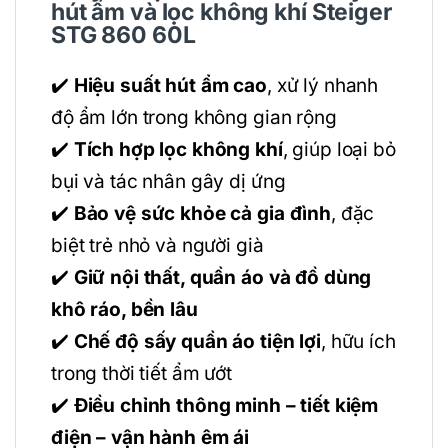
hút ẩm và lọc không khí Steiger
STG 860 60L
✔️
Hiệu suất hút ẩm cao
, xử lý nhanh
độ ẩm lớn trong không gian rộng
✔️
Tích hợp lọc không khí
, giúp loại bỏ
bụi và tác nhân gây dị ứng
✔️
Bảo vệ sức khỏe cả gia đình
, đặc
biệt trẻ nhỏ và người già
✔️
Giữ nội thất, quần áo và đồ dùng
khô ráo, bền lâu
✔️
Chế độ sấy quần áo tiện lợi
, hữu ích
trong thời tiết ẩm ướt
✔️
Điều chỉnh thông minh – tiết kiệm
điện – vận hành êm ái