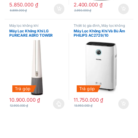
5.850.000
₫
2.400.000
₫
6.899.000
₫
2.950.000
₫
Máy lọc không khí
Thiết bị gia đình
,
Máy lọc không
khí
Máy Lọc Không Khí LG
Máy Lọc Không Khí Và Bù Ẩm
PURICARE AERO TOWER
PHILIPS AC2729/10
Trả góp
Trả góp
10.900.000
₫
11.750.000
₫
12.900.000
₫
13.950.000
₫
Sản phẩm này có nhiều biến thể. Các tùy chọn có thể được chọn