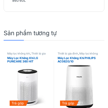
860 60L
Sản phẩm tương tự
Máy lọc không khí
,
Thiết bị gia
Thiết bị gia đình
,
Máy lọc không
đình
khí
Máy Lọc Không Khí LG
Máy Lọc Không Khí PHILIPS
PURICARE 360 HIT
AC0820/10
AS60GHWG0
Trả góp
Trả góp