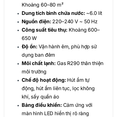
Khoảng 60–80 m²
Dung tích bình chứa nước:
~6.0 lít
Nguồn điện:
220–240 V ~ 50 Hz
Công suất tiêu thụ:
Khoảng 600–
650 W
Độ ồn:
Vận hành êm, phù hợp sử
dụng ban đêm
Môi chất lạnh:
Gas R290 thân thiện
môi trường
Chế độ hoạt động:
Hút ẩm tự
động, hút ẩm liên tục, lọc không
khí, sấy quần áo
Bảng điều khiển:
Cảm ứng với
màn hình LED hiển thị rõ ràng