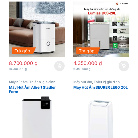
Trả góp
Trả góp
8.700.000
₫
4.350.000
₫
10.700.000
₫
6.350.000
₫
Máy hút ẩm
,
Thiết bị gia đình
Máy hút ẩm
,
Thiết bị gia đình
Máy Hút Ẩm Albert Stadler
Máy Hút Ẩm BEURER LE60 20L
Form