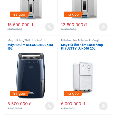
Trả góp
Trả góp
15.500.000
₫
13.800.000
₫
17.500.000
₫
14.900.000
₫
Máy hút ẩm
,
Thiết bị gia đình
Máy hút ẩm
,
Máy lọc không khí
,
Thiết bị gia đình
Máy Hút Ẩm DELONGHI DEX16F
Máy Hút Ẩm Kèm Lọc Không
16L
Khí ULTTY LUK016 20L
Trả góp
Trả góp
8.500.000
₫
6.000.000
₫
9.500.000
₫
6.500.000
₫