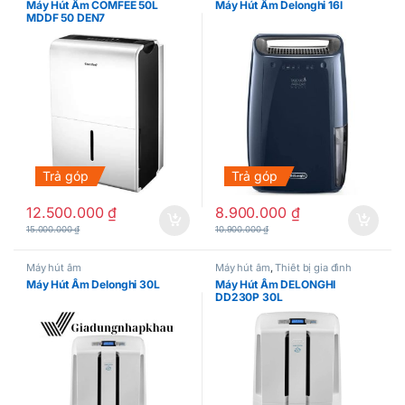
Máy Hút Ẩm COMFEE 50L
Máy Hút Ẩm Delonghi 16l
MDDF 50 DEN7
Trả góp
Trả góp
12.500.000
₫
8.900.000
₫
15.000.000
₫
10.900.000
₫
Máy hút ẩm
Máy hút ẩm
,
Thiết bị gia đình
Máy Hút Ẩm Delonghi 30L
Máy Hút Ẩm DELONGHI
DD230P 30L