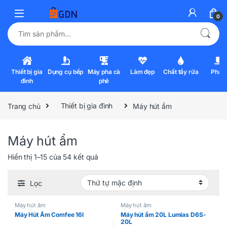
0
Tìm kiếm:
Thiết bị gia
Dụng cụ bếp
Máy pha cà
Làm đẹp
Chất tẩy rửa
Pha l
đình
phê
Trang chủ
Thiết bị gia đình
Máy hút ẩm
Máy hút ẩm
Hiển thị 1–15 của 54 kết quả
Lọc
Máy hút ẩm
Máy hút ẩm
Máy Hút Ẩm Comfee 16l
Máy hút ẩm 20L Lumias D6S-
20L