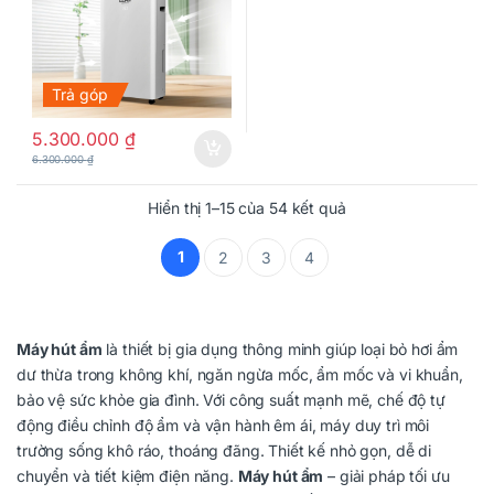
Trả góp
5.300.000
₫
6.300.000
₫
Hiển thị 1–15 của 54 kết quả
1
2
3
4
Máy hút ẩm
là thiết bị gia dụng thông minh giúp loại bỏ hơi ẩm
dư thừa trong không khí, ngăn ngừa mốc, ẩm mốc và vi khuẩn,
bảo vệ sức khỏe gia đình. Với công suất mạnh mẽ, chế độ tự
động điều chỉnh độ ẩm và vận hành êm ái, máy duy trì môi
trường sống khô ráo, thoáng đãng. Thiết kế nhỏ gọn, dễ di
chuyển và tiết kiệm điện năng.
Máy hút ẩm
– giải pháp tối ưu