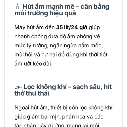
💧
Hút ẩm mạnh mẽ – cân bằng
môi trường hiệu quả
Máy hút ẩm đến
35 lít/24 giờ
giúp
nhanh chóng đưa độ ẩm phòng về
mức lý tưởng, ngăn ngừa nấm mốc,
mùi hôi và hư hại đồ dùng khi thời tiết
ẩm ướt kéo dài.
🌫️
Lọc không khí – sạch sâu, hít
thở thư thái
Ngoài hút ẩm, thiết bị còn lọc không khí
giúp giảm bụi mịn, phấn hoa và các
tác nhân gây dị ứng, mang lại môi