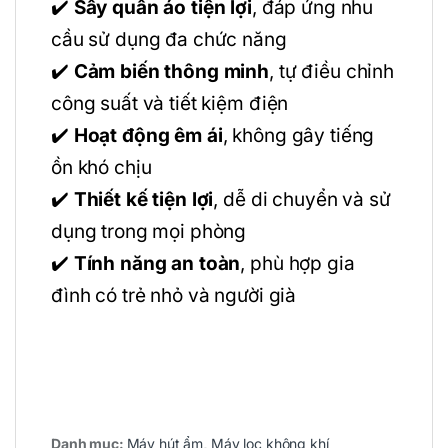
✔️
Sấy quần áo tiện lợi
, đáp ứng nhu
cầu sử dụng đa chức năng
✔️
Cảm biến thông minh
, tự điều chỉnh
công suất và tiết kiệm điện
✔️
Hoạt động êm ái
, không gây tiếng
ồn khó chịu
✔️
Thiết kế tiện lợi
, dễ di chuyển và sử
dụng trong mọi phòng
✔️
Tính năng an toàn
, phù hợp gia
đình có trẻ nhỏ và người già
Danh mục:
Máy hút ẩm
,
Máy lọc không khí