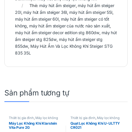
Thẻ:
máy hút ẩm steiger
,
máy hút ẩm steiger
20l
,
máy hút ẩm steiger 36l
,
máy hút ẩm steiger 55l
,
máy hút ẩm steiger 60l
,
máy hút ẩm steiger có tốt
không
,
máy hút ẩm steiger của nước nào sản xuất
,
máy hút ẩm steiger decor edition stg 860dw
,
máy hút
ẩm steiger stg 825dw
,
máy hút ẩm steiger stg
855dw
,
Máy Hút Ẩm Và Lọc Không Khí Steiger STG
835 35L
Sản phẩm tương tự
Thiết bị gia đình
,
Máy lọc không
Thiết bị gia đình
,
Máy lọc không
khí
khí
,
Quạt mát
Máy Lọc Không Khí Klarstein
Quạt Lọc Không Khí U-ULTTY
Vita Pure 2G
CR021