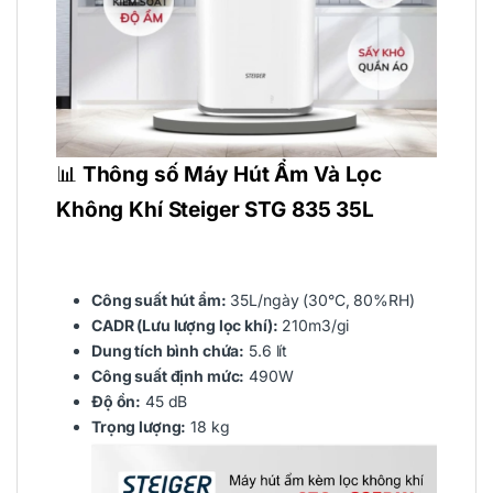
📊
Thông số
Máy Hút Ẩm Và Lọc
Không Khí Steiger STG 835 35L
Công suất hút ẩm:
35L/ngày (30°C, 80%RH)
CADR (Lưu lượng lọc khí):
210m3/gi
Dung tích bình chứa:
5.6 lít
Công suất định mức:
490W
Độ ồn:
45 dB
Trọng lượng:
18 kg