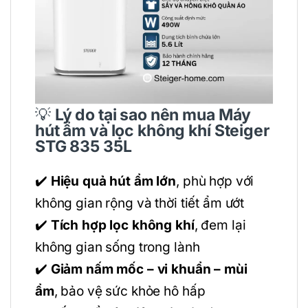
💡
Lý do tại sao nên mua Máy
hút ẩm và lọc không khí Steiger
STG 835 35L
✔️
Hiệu quả hút ẩm lớn
, phù hợp với
không gian rộng và thời tiết ẩm ướt
✔️
Tích hợp lọc không khí
, đem lại
không gian sống trong lành
✔️
Giảm nấm mốc – vi khuẩn – mùi
ẩm
, bảo vệ sức khỏe hô hấp