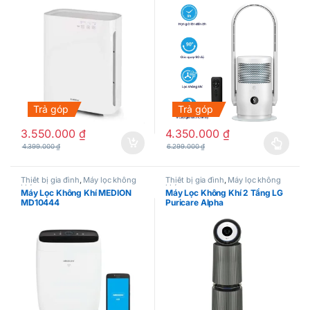
Trả góp
Trả góp
3.550.000
₫
4.350.000
₫
4.399.000
₫
6.299.000
₫
Sản phẩm này có nhiều biến thể
Thiết bị gia đình
,
Máy lọc không
Thiết bị gia đình
,
Máy lọc không
khí
khí
Máy Lọc Không Khí MEDION
Máy Lọc Không Khí 2 Tầng LG
MD10444
Puricare Alpha