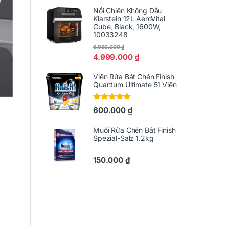
Nồi Chiên Không Dầu
Klarstein 12L AeroVital
Cube, Black, 1600W,
10033248
5.999.000
₫
4.999.000
₫
Viên Rửa Bát Chén Finish
Quantum Ultimate 51 Viên
Được xếp
600.000
₫
hạng
5.00
5
sao
Muối Rửa Chén Bát Finish
Spezial-Salz 1.2kg
150.000
₫