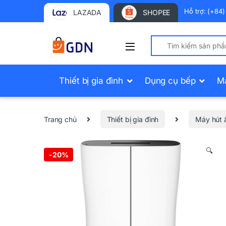
Hỗ trợ: (+84
LAZADA
SHOPEE
Search for:
Thiết bị gia đình
Dụng cụ bếp
M
Trang chủ
Thiết bị gia đình
Máy hút
🔍
-
20%