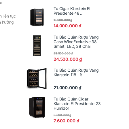
²
Tủ Cigar Klarstein El
Presidente 48L
 liên tục
15.900.000
₫
h hưởng
14.000.000
₫
Tủ Bảo Quản Rượu Vang
Caso WineExclusive 38
Smart, LED, 38 Chai
28.500.000
₫
24.500.000
₫
Tủ Bảo Quản Rượu Vang
Klarstein 118 Lít
21.000.000
₫
Tủ Bảo Quản Cigar
Klarstein El Presidente 23
Humidor
8.500.000
₫
7.600.000
₫