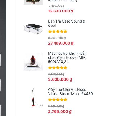
17.650.000
₫
15.690.000
₫
Bàn Trà Caso Sound &
Cool
Được xếp
35.900.000
₫
hạng
5.00
5
27.499.000
₫
sao
Máy hút bụi khử khuẩn
chăn đệm Hoover MBC
500UV 0,3L
Được xếp
4.600.000
₫
hạng
5.00
5
3.600.000
₫
sao
Cây Lau Nhà Hơi Nước
Vileda Steam Mop 164480
Được xếp
3.290.000
₫
hạng
5.00
5
2.799.000
₫
sao