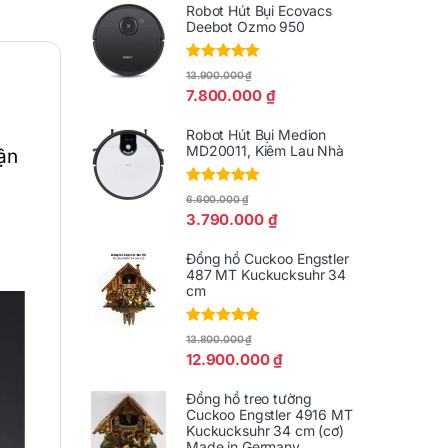
Robot Hút Bụi Ecovacs
Deebot Ozmo 950
Được xếp
13.900.000
₫
hạng
5.00
5
7.800.000
₫
sao
Robot Hút Bụi Medion
MD20011, Kiêm Lau Nhà
vận
Được xếp
6.600.000
₫
hạng
5.00
5
3.790.000
₫
sao
Đồng hồ Cuckoo Engstler
487 MT Kuckucksuhr 34
cm
Được xếp
13.800.000
₫
hạng
5.00
5
12.900.000
₫
sao
Đồng hồ treo tường
Cuckoo Engstler 4916 MT
Kuckucksuhr 34 cm (cơ)
Made in Germany