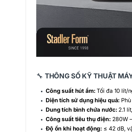
🔧
THÔNG SỐ KỸ THUẬT MÁY
Công suất hút ẩm:
Tối đa 10 lít/
Diện tích sử dụng hiệu quả:
Phù 
Dung tích bình chứa nước:
2.1 lí
Công suất tiêu thụ điện:
280W – t
Độ ồn khi hoạt động:
≤ 42 dB, v