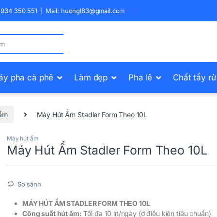
) 934 350 551
Mail: huongl83@gmail.com
áy pha cà phê
Làm đẹp
Pha lê
Chất tẩy r
 ẩm
Máy Hút Ẩm Stadler Form Theo 10L
Máy hút ẩm
Máy Hút Ẩm Stadler Form Theo 10L
So sánh
MÁY HÚT ẨM STADLER FORM THEO 10L
Công suất hút ẩm:
Tối đa 10 lít/ngày (ở điều kiện tiêu chuẩn)