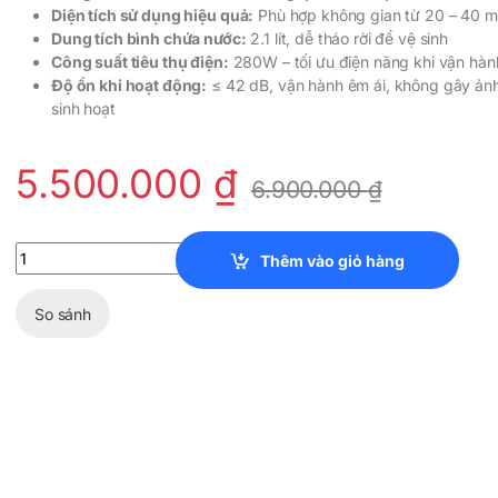
Diện tích sử dụng hiệu quả:
Phù hợp không gian từ 20 – 40 m
Dung tích bình chứa nước:
2.1 lít, dễ tháo rời để vệ sinh
Công suất tiêu thụ điện:
280W – tối ưu điện năng khi vận hành
Độ ồn khi hoạt động:
≤ 42 dB, vận hành êm ái, không gây ản
sinh hoạt
5.500.000
₫
6.900.000
₫
Máy Hút Ẩm Stadler Form Theo 10L quantity
Thêm vào giỏ hàng
So sánh