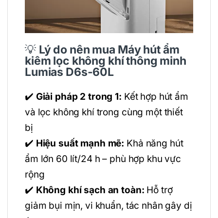
💡
Lý do nên mua
Máy hút ẩm
kiêm lọc không khí thông minh
Lumias D6s-60L
✔️
Giải pháp 2 trong 1:
Kết hợp hút ẩm
và lọc không khí trong cùng một thiết
bị
✔️
Hiệu suất mạnh mẽ:
Khả năng hút
ẩm lớn 60 lít/24 h – phù hợp khu vực
rộng
✔️
Không khí sạch an toàn:
Hỗ trợ
giảm bụi mịn, vi khuẩn, tác nhân gây dị