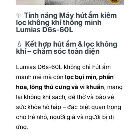
✨
Tính năng
Máy hút ẩm kiêm
lọc không khí thông minh
Lumias D6s-60L
💧
Kết hợp hút ẩm & lọc không
khí – chăm sóc toàn diện
Lumias D6s-60L không chỉ hút ẩm
mạnh mẽ mà còn
lọc bụi mịn, phấn
hoa, lông thú cưng và vi khuẩn
, mang
lại không khí sạch, dễ thở và bảo vệ
sức khỏe hô hấp – đặc biệt quan trọng
cho trẻ nhỏ, người già và người bị dị
ứng.