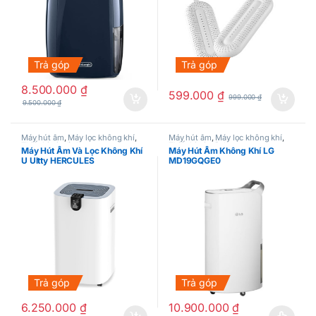
Trả góp
Trả góp
8.500.000
₫
599.000
₫
999.000
₫
9.500.000
₫
Máy hút ẩm
,
Máy lọc không khí
,
Máy hút ẩm
,
Máy lọc không khí
,
Thiết bị gia đình
Thiết bị gia đình
Máy Hút Ẩm Và Lọc Không Khí
Máy Hút Ẩm Không Khí LG
U Ultty HERCULES
MD19GQGE0
Trả góp
Trả góp
6.250.000
₫
10.900.000
₫