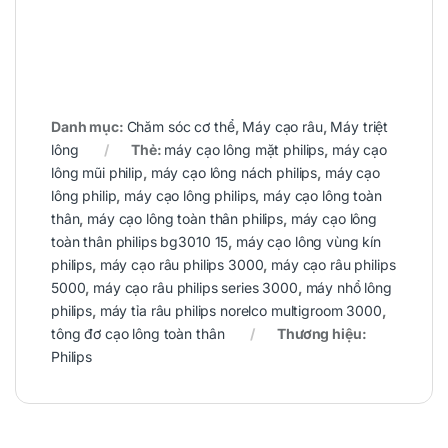
Danh mục:
Chăm sóc cơ thể
,
Máy cạo râu
,
Máy triệt
lông
Thẻ:
máy cạo lông mặt philips
,
máy cạo
lông mũi philip
,
máy cạo lông nách philips
,
máy cạo
lông philip
,
máy cạo lông philips
,
máy cạo lông toàn
thân
,
máy cạo lông toàn thân philips
,
máy cạo lông
toàn thân philips bg3010 15
,
máy cạo lông vùng kín
philips
,
máy cạo râu philips 3000
,
máy cạo râu philips
5000
,
máy cạo râu philips series 3000
,
máy nhổ lông
philips
,
máy tỉa râu philips norelco multigroom 3000
,
tông đơ cạo lông toàn thân
Thương hiệu:
Philips