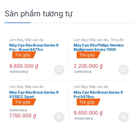
Sản phẩm tương tự
Làm đẹp
,
Máy cạo râu
Làm đẹp
,
Máy cạo râu
,
Tông đơ
cắt tóc
Máy Cạo Râu Braun Series 9
Máy Cạo Râu Philips Norelco
Pro – Braun 9477cc
Multigroom Series 7000
Trả góp
Trả góp
9.650.000
₫
2.200.000
₫
10.500.000
₫
2.999.000
₫
Làm đẹp
,
Máy cạo râu
Làm đẹp
,
Máy cạo râu
Máy Cạo Râu Braun Series 9
Máy Cạo Râu Braun Series 9
9310CC Sport
Pro 9476cc
Trả góp
Trả góp
8.500.000
₫
9.650.000
₫
7.150.000
₫
10.500.000
₫