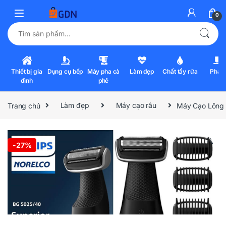
0
Tìm kiếm:
Thiết bị gia
Dụng cụ bếp
Máy pha cà
Làm đẹp
Chất tẩy rửa
Pha l
đình
phê
Trang chủ
Làm đẹp
Máy cạo râu
Máy Cạo Lông P
🔍
-
27%