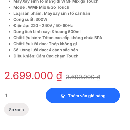
Máy Xay sinh tố mang đi WMF Mix go Touch
Model: WMF Mix & Go Touch
Loại sản phẩm: Máy xay sinh tố cá nhân
Công suất: 300W
Điện áp: 220 – 240V / 50-60Hz
Dung tích bình xay: Khoảng 600ml
Chất liệu bình: Tritan cao cấp không chứa BPA
Chất liệu lưỡi dao: Thép không gỉ
Số lượng lưỡi dao: 4 cánh sắc bén
Điều khiển: Cảm ứng chạm Touch
2.699.000
₫
3.699.000
₫
Máy Xay sinh tố mang đi WMF Mix go Touch quantity
Thêm vào giỏ hàng
So sánh