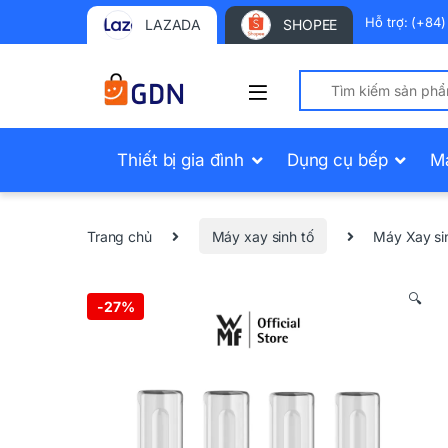
Hỗ trợ: (+84
LAZADA
SHOPEE
Search for:
Thiết bị gia đình
Dụng cụ bếp
M
Trang chủ
Máy xay sinh tố
Máy Xay si
🔍
-
27%