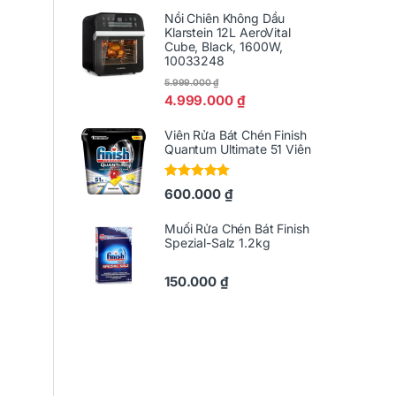
Nồi Chiên Không Dầu
Klarstein 12L AeroVital
Cube, Black, 1600W,
10033248
5.999.000
₫
4.999.000
₫
Viên Rửa Bát Chén Finish
Quantum Ultimate 51 Viên
Được xếp
600.000
₫
hạng
5.00
5
sao
Muối Rửa Chén Bát Finish
Spezial-Salz 1.2kg
150.000
₫