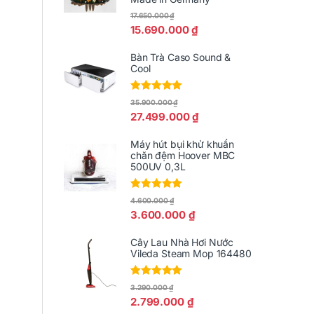
17.650.000
₫
15.690.000
₫
Bàn Trà Caso Sound &
Cool
Được xếp
35.900.000
₫
hạng
5.00
5
27.499.000
₫
sao
Máy hút bụi khử khuẩn
chăn đệm Hoover MBC
500UV 0,3L
Được xếp
4.600.000
₫
hạng
5.00
5
3.600.000
₫
sao
Cây Lau Nhà Hơi Nước
Vileda Steam Mop 164480
Được xếp
3.290.000
₫
hạng
5.00
5
2.799.000
₫
sao