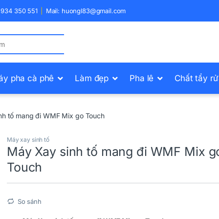
) 934 350 551
Mail: huongl83@gmail.com
áy pha cà phê
Làm đẹp
Pha lê
Chất tẩy r
nh tố mang đi WMF Mix go Touch
Máy xay sinh tố
Máy Xay sinh tố mang đi WMF Mix g
Touch
So sánh