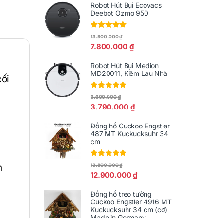
Robot Hút Bụi Ecovacs
Deebot Ozmo 950
Được xếp
13.900.000
₫
hạng
5.00
5
7.800.000
₫
sao
Robot Hút Bụi Medion
MD20011, Kiêm Lau Nhà
cối
Được xếp
6.600.000
₫
hạng
5.00
5
3.790.000
₫
sao
Đồng hồ Cuckoo Engstler
487 MT Kuckucksuhr 34
cm
Được xếp
13.800.000
₫
n
hạng
5.00
5
12.900.000
₫
sao
Đồng hồ treo tường
Cuckoo Engstler 4916 MT
Kuckucksuhr 34 cm (cơ)
Made in Germany