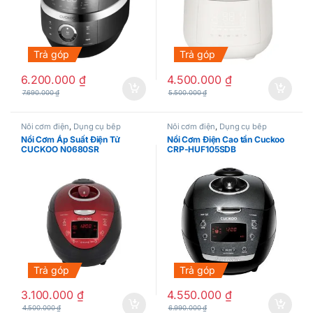
Trả góp
Trả góp
6.200.000
₫
4.500.000
₫
7.690.000
₫
5.500.000
₫
Nồi cơm điện
,
Dụng cụ bếp
Nồi cơm điện
,
Dụng cụ bếp
Nồi Cơm Áp Suất Điện Tử
Nồi Cơm Điện Cao tần Cuckoo
CUCKOO N0680SR
CRP-HUF105SDB
Trả góp
Trả góp
3.100.000
₫
4.550.000
₫
4.500.000
₫
6.990.000
₫