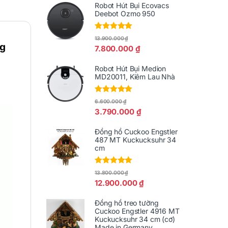
Robot Hút Bụi Ecovacs
Deebot Ozmo 950
Được xếp
13.900.000
₫
hạng
5.00
5
ng
7.800.000
₫
sao
Robot Hút Bụi Medion
MD20011, Kiêm Lau Nhà
Được xếp
6.600.000
₫
hạng
5.00
5
3.790.000
₫
sao
Đồng hồ Cuckoo Engstler
487 MT Kuckucksuhr 34
cm
Được xếp
13.800.000
₫
hạng
5.00
5
12.900.000
₫
sao
Đồng hồ treo tường
Cuckoo Engstler 4916 MT
Kuckucksuhr 34 cm (cơ)
Made in Germany