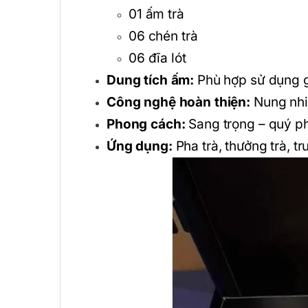
01 ấm trà
06 chén trà
06 đĩa lót
Dung tích ấm:
Phù hợp sử dụng g
Công nghệ hoàn thiện:
Nung nhi
Phong cách:
Sang trọng – quý ph
Ứng dụng:
Pha trà, thưởng trà, t