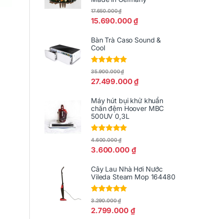
17.650.000
₫
15.690.000
₫
Bàn Trà Caso Sound &
Cool
Được xếp
35.900.000
₫
hạng
5.00
5
27.499.000
₫
sao
Máy hút bụi khử khuẩn
chăn đệm Hoover MBC
500UV 0,3L
Được xếp
4.600.000
₫
hạng
5.00
5
3.600.000
₫
sao
Cây Lau Nhà Hơi Nước
Vileda Steam Mop 164480
Được xếp
3.290.000
₫
hạng
5.00
5
2.799.000
₫
sao