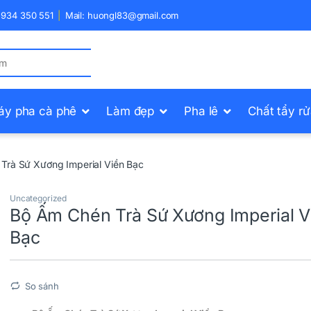
) 934 350 551
Mail: huongl83@gmail.com
áy pha cà phê
Làm đẹp
Pha lê
Chất tẩy r
Trà Sứ Xương Imperial Viền Bạc
Uncategorized
Bộ Ấm Chén Trà Sứ Xương Imperial V
Bạc
So sánh