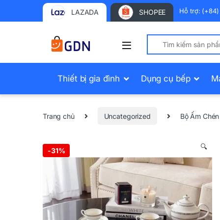
Hỗ trợ: (+84
LAZADA
SHOPEE
Search for:
Thiết bị gia đình
Dụng cụ bếp
M
Trang chủ
Uncategorized
Bộ Ấm Chén 
🔍
-
31%