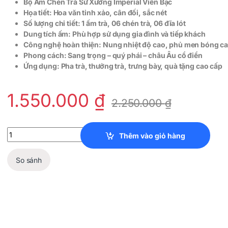
Bộ Ấm Chén Trà Sứ Xương Imperial Viền Bạc
Họa tiết: Hoa văn tinh xảo, cân đối, sắc nét
Số lượng chi tiết:
1 ấm trà,
06 chén trà,
06 đĩa lót
Dung tích ấm: Phù hợp sử dụng gia đình và tiếp khách
Công nghệ hoàn thiện: Nung nhiệt độ cao, phủ men bóng c
Phong cách: Sang trọng – quý phái – châu Âu cổ điển
Ứng dụng: Pha trà, thưởng trà, trưng bày, quà tặng cao cấp
1.550.000
₫
2.250.000
₫
Bộ Ấm Chén Trà Sứ Xương Imperial Viền Bạc quantity
Thêm vào giỏ hàng
So sánh