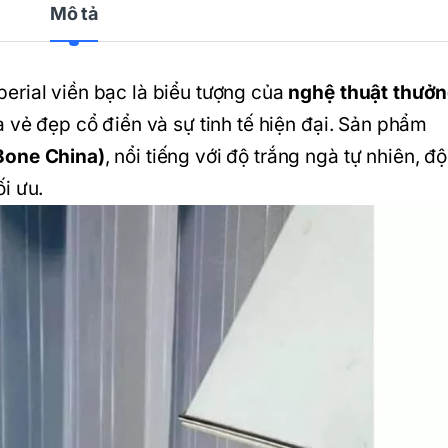
Mô tả
erial viền bạc là biểu tượng của
nghệ thuật thưở
ữa vẻ đẹp cổ điển và sự tinh tế hiện đại. Sản phẩm
Bone China)
, nổi tiếng với độ trắng ngà tự nhiên, độ
i ưu.