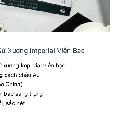
ứ Xương Imperial Viền Bạc
 xương Imperial viền bạc
ng cách châu Âu
e China)
ền bạc sang trọng
i, sắc nét