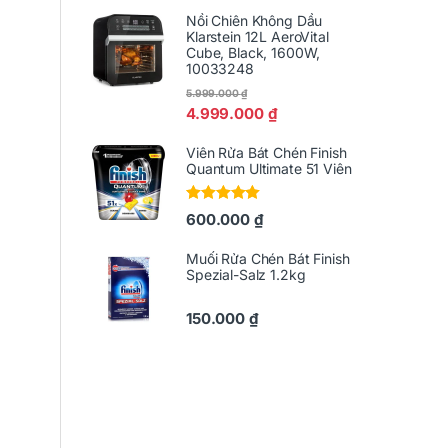
Nồi Chiên Không Dầu
Klarstein 12L AeroVital
Cube, Black, 1600W,
10033248
5.999.000
₫
4.999.000
₫
Viên Rửa Bát Chén Finish
Quantum Ultimate 51 Viên
Được xếp
600.000
₫
hạng
5.00
5
sao
Muối Rửa Chén Bát Finish
Spezial-Salz 1.2kg
150.000
₫