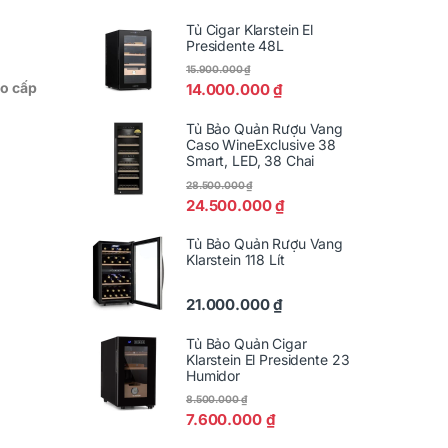
Tủ Cigar Klarstein El
Presidente 48L
15.900.000
₫
ao cấp
14.000.000
₫
Tủ Bảo Quản Rượu Vang
Caso WineExclusive 38
Smart, LED, 38 Chai
28.500.000
₫
24.500.000
₫
Tủ Bảo Quản Rượu Vang
Klarstein 118 Lít
21.000.000
₫
Tủ Bảo Quản Cigar
Klarstein El Presidente 23
Humidor
8.500.000
₫
7.600.000
₫