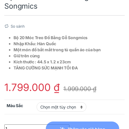
Songmics
So sánh
Bộ 20 Móc Treo Đồ Bằng Gỗ Songmics
Nhập Khẩu: Hàn Quốc
Một món đồ bắt mắt trong tủ quần áo của bạn
Giữ trên cùng
Kích thước : 44.5 x 1.2 x 23cm
TĂNG CƯỜNG SỨC MẠNH TỐI ĐA
1.799.000
₫
1.999.000
₫
Màu Sắc
Bộ 20 Móc Treo Đồ Bằng Gỗ Songmics quantity