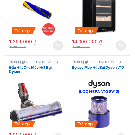
Trả góp
Trả góp
1.299.000
₫
14.000.000
₫
1.999.000
₫
15.900.000
₫
Thiết bị gia đình
,
Dyson và phụ
Thiết bị gia đình
,
Dyson và phụ
kiện
kiện
Đầu Hút Cho Máy Hút Bụi
Bộ Lọc Máy Hút Bụi Dyson V10
Dyson
Trả góp
Trả góp
1.900.000
₫