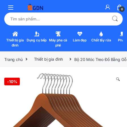
0
Tìm kiếm:
Thiết bị gia
Dụng cụ bếp
Máy pha cà
Làm đẹp
Chất tẩy rửa
Pha l
đình
phê
Trang chủ
Thiết bị gia đình
Bộ 20 Móc Treo Đồ Bằng Gỗ
🔍
-
10%