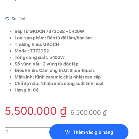
So sánh
Bếp Từ GKÖCH 7372DS2 – 5400W
Loại sản phẩm: Bếp từ đôi âm/bán âm
Thương hiệu:
GKÖCH
Model: 7372DS2
Tổng công suất: 5400W
Số vùng nấu: 2 vùng từ độc lập
Điều khiển: Cảm ứng trượt Slide Touch
Mặt kính: Kính ceramic chịu nhiệt cao cấp
Chế độ nấu: Nhiều mức công suất linh hoạt
Hẹn giờ: Có
5.500.000
₫
6.500.000
₫
Bếp Từ GKÖCH 7372DS2 - 5400W quantity
Thêm vào giỏ hàng