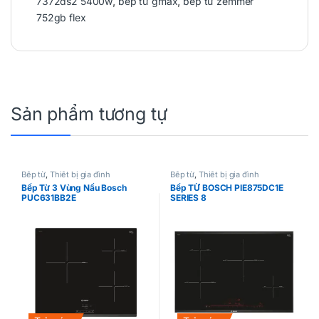
7372ds2 5400w
,
bếp từ gmax
,
bếp từ zemmer
752gb flex
Sản phẩm tương tự
Bếp từ
,
Thiết bị gia đình
Bếp từ
,
Thiết bị gia đình
Bếp Từ 3 Vùng Nấu Bosch
Bếp TỪ BOSCH PIE875DC1E
PUC631BB2E
SERIES 8