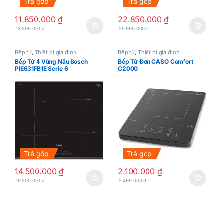
Trả góp
Trả góp
11.850.000
₫
22.850.000
₫
13.599.000
₫
25.990.000
₫
Bếp từ
,
Thiết bị gia đình
Bếp từ
,
Thiết bị gia đình
Bếp Từ 4 Vùng Nấu Bosch
Bếp Từ Đơn CASO Comfort
PIE631FB1E Serie 6
C2000
Trả góp
Trả góp
14.500.000
₫
2.100.000
₫
19.200.000
₫
2.499.000
₫