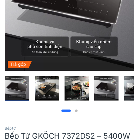
Trả góp
Bếp từ
Bếp Từ GKÖCH 7372DS2 – 5400W