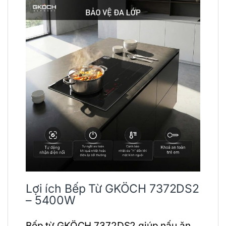
Lợi ích Bếp Từ GKÖCH 7372DS2
– 5400W
Bếp từ
GKÖCH
7372DS2 giúp nấu ăn