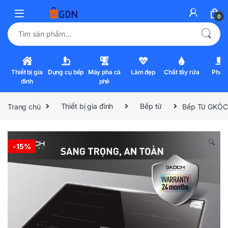
0
Tìm kiếm:
Thiết bị gia
Dụng cụ bếp
Máy pha cà
Làm đẹp
Chất tẩy rửa
Pha l
đình
phê
Trang chủ
Thiết bị gia đình
Bếp từ
Bếp Từ GKÖC
🔍
-
15%