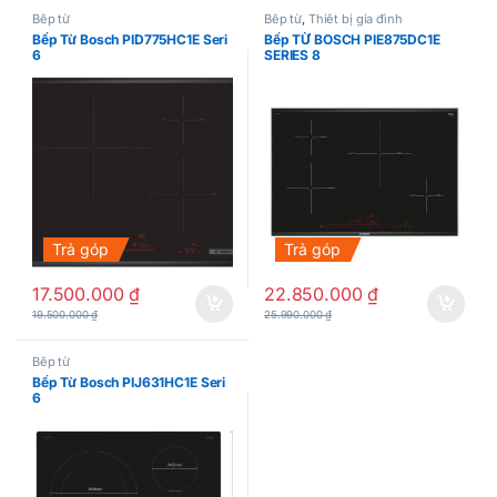
Bếp từ
Bếp từ
,
Thiết bị gia đình
Bếp Từ Bosch PID775HC1E Seri
Bếp TỪ BOSCH PIE875DC1E
6
SERIES 8
Trả góp
Trả góp
17.500.000
₫
22.850.000
₫
19.500.000
₫
25.990.000
₫
Bếp từ
Bếp Từ Bosch PIJ631HC1E Seri
6