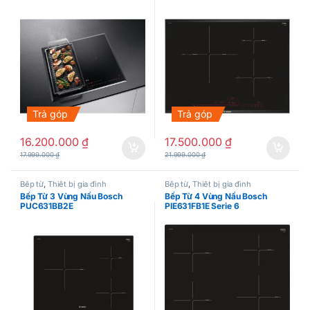
Trả góp
Trả góp
16.200.000
₫
17.500.000
₫
17.999.000
₫
21.999.000
₫
Bếp từ
,
Thiết bị gia đình
Bếp từ
,
Thiết bị gia đình
Bếp Từ 3 Vùng Nấu Bosch
Bếp Từ 4 Vùng Nấu Bosch
PUC631BB2E
PIE631FB1E Serie 6