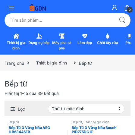
0
Tìm kiếm:
Thiết bị gia
Dụng cụ bếp
Máy pha cà
Làm đẹp
Chất tẩy rửa
Pha l
đình
phê
Trang chủ
Thiết bị gia đình
Bếp từ
Bếp từ
Hiển thị 1–15 của 39 kết quả
Lọc
Bếp từ
Bếp từ
,
Thiết bị gia đình
Bếp Từ 3 Vùng Nấu AEG
Bếp Từ 3 Vùng Nấu Bosch
ILB63445FB
PID775DC1E