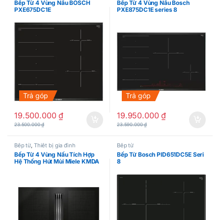
Bếp Từ 4 Vùng Nấu BOSCH
Bếp Từ 4 Vùng Nấu Bosch
PXE675DC1E
PXE875DC1E series 8
Trả góp
Trả góp
19.500.000
₫
19.950.000
₫
23.500.000
₫
23.590.000
₫
Bếp từ
,
Thiết bị gia đình
Bếp từ
Bếp Từ 4 Vùng Nấu Tích Hợp
Bếp Từ Bosch PID651DC5E Seri
Hệ Thống Hút Mùi Miele KMDA
8
7634 FL