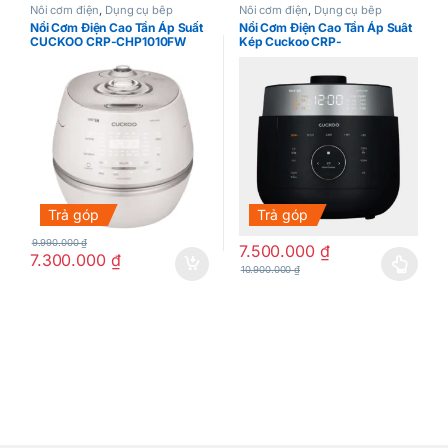
Nồi cơm điện
,
Dụng cụ bếp
Nồi cơm điện
,
Dụng cụ bếp
Nồi Cơm Điện Cao Tần Áp Suất
Nồi Cơm Điện Cao Tần Áp Suât
CUCKOO CRP-CHP1010FW
Kép Cuckoo CRP-
LHTR0610FW
Trả góp
Trả góp
9.990.000
₫
7.500.000
₫
7.300.000
₫
10.900.000
₫
Sản phẩm này có nhiều biến thể