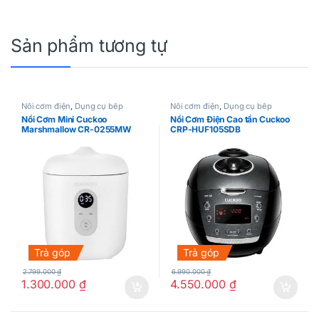
Sản phẩm tương tự
Nồi cơm điện
,
Dụng cụ bếp
Nồi cơm điện
,
Dụng cụ bếp
Nồi Cơm Mini Cuckoo
Nồi Cơm Điện Cao tần Cuckoo
Marshmallow CR-0255MW
CRP-HUF105SDB
Trả góp
Trả góp
2.799.000
₫
6.990.000
₫
1.300.000
₫
4.550.000
₫