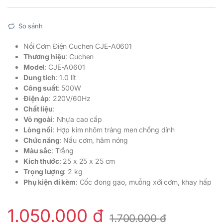
So sánh
Nồi Cơm Điện Cuchen CJE-A0601
Thương hiệu
: Cuchen
Model
: CJE-A0601
Dung tích
: 1.0 lít
Công suất
: 500W
Điện áp
: 220V/60Hz
Chất liệu
:
Vỏ ngoài
: Nhựa cao cấp
Lòng nồi
: Hợp kim nhôm tráng men chống dính
Chức năng
: Nấu cơm, hâm nóng
Màu sắc
: Trắng
Kích thước
: 25 x 25 x 25 cm
Trọng lượng
: 2 kg
Phụ kiện đi kèm
: Cốc đong gạo, muỗng xới cơm, khay hấp
1.050.000
₫
1.700.000
₫