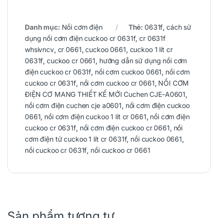
Danh mục:
Nồi cơm điện
Thẻ:
0631f
,
cách sử
dụng nồi cơm điện cuckoo cr 0631f
,
cr 0631f
whsivncv
,
cr 0661
,
cuckoo 0661
,
cuckoo 1 lít cr
0631f
,
cuckoo cr 0661
,
hướng dẫn sử dụng nồi cơm
điện cuckoo cr 0631f
,
nồi cơm cuckoo 0661
,
nồi cơm
cuckoo cr 0631f
,
nồi cơm cuckoo cr 0661
,
NỒI CƠM
ĐIỆN CƠ MANG THIẾT KẾ MỚI Cuchen CJE-A0601
,
nồi cơm điện cuchen cje a0601
,
nồi cơm điện cuckoo
0661
,
nồi cơm điện cuckoo 1 lít cr 0661
,
nồi cơm điện
cuckoo cr 0631f
,
nồi cơm điện cuckoo cr 0661
,
nồi
cơm điện tử cuckoo 1 lít cr 0631f
,
nồi cuckoo 0661
,
nồi cuckoo cr 0631f
,
nồi cuckoo cr 0661
Sản phẩm tương tự