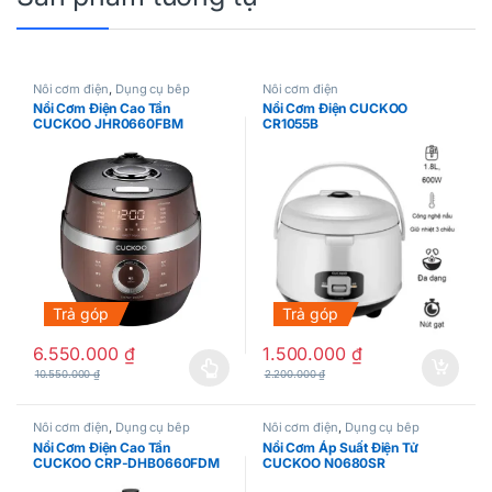
Nồi cơm điện
,
Dụng cụ bếp
Nồi cơm điện
Nồi Cơm Điện Cao Tần
Nồi Cơm Điện CUCKOO
CUCKOO JHR0660FBM
CR1055B
Trả góp
Trả góp
6.550.000
₫
1.500.000
₫
10.550.000
₫
2.200.000
₫
Sản phẩm này có nhiều biến thể. Các tùy chọn có thể được chọn
Nồi cơm điện
,
Dụng cụ bếp
Nồi cơm điện
,
Dụng cụ bếp
Nồi Cơm Điện Cao Tần
Nồi Cơm Áp Suất Điện Tử
CUCKOO CRP-DHB0660FDM
CUCKOO N0680SR