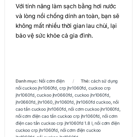
Với tính năng làm sạch bằng hơi nước
và lòng nồi chống dính an toàn, bạn sẽ
không mất nhiều thời gian lau chùi, lại
bảo vệ sức khỏe cả gia đình.
Danh mục:
Nồi cơm điện
Thẻ:
cách sử dụng
nồi cuckoo jhr1060fd
,
crp jhr1060fd
,
cuckoo crp
jhr1060fd
,
cuckoo jhr0660fd
,
cuckoo jhr1060fd
,
jhr0660fd
,
jhr1060
,
jhr1060fd
,
jhr1060fd cuckoo
,
nồi
cao tần cuckoo jhr1060fd
,
nồi cơm cuckoo jhr1060fd
,
nồi cơm điện cao tần cuckoo crp jhr1060fd
,
nồi cơm
điện cao tần cuckoo crp jhr1060fd 1.8 l
,
nồi cơm điện
cuckoo crp jhr1060fd
,
nồi cơm điện cuckoo