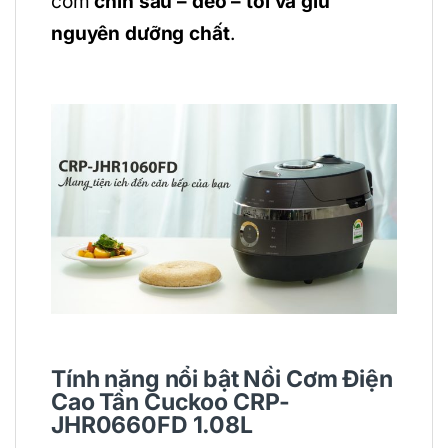
cơm
chín sâu – dẻo – tơi và giữ
nguyên dưỡng chất
.
Tính năng nổi bật Nồi Cơm Điện
Cao Tần Cuckoo CRP-
JHR0660FD 1.08L