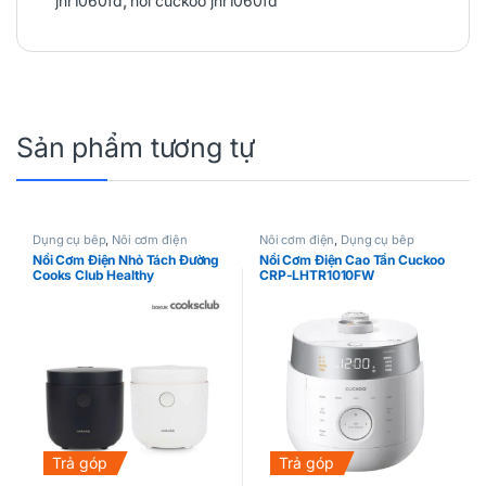
jhr1060fd
,
nồi cuckoo jhr1060fd
Sản phẩm tương tự
Dụng cụ bếp
,
Nồi cơm điện
Nồi cơm điện
,
Dụng cụ bếp
Nồi Cơm Điện Nhỏ Tách Đường
Nồi Cơm Điện Cao Tần Cuckoo
Cooks Club Healthy
CRP-LHTR1010FW
Trả góp
Trả góp