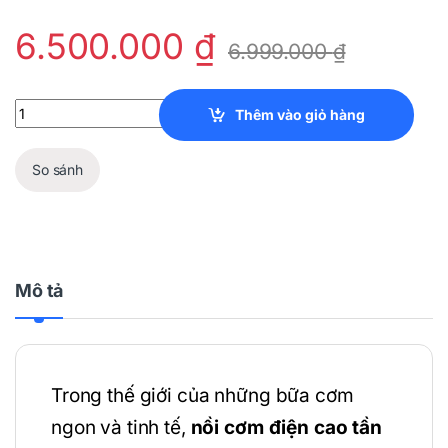
6.500.000
₫
6.999.000
₫
Nồi Cơm Điện Cao Tần Cuckoo CRP-JHR0660FD 1.08L quantity
Thêm vào giỏ hàng
So sánh
Mô tả
Trong thế giới của những bữa cơm
ngon và tinh tế,
nồi cơm điện cao tần