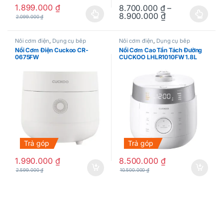
1.899.000
₫
8.700.000
₫
–
8.900.000
₫
2.099.000
₫
Sản phẩm này có nhiều biến thể. Các tùy chọn có thể được chọn
Sản phẩm này có nhiều biến thể
Nồi cơm điện
,
Dụng cụ bếp
Nồi cơm điện
,
Dụng cụ bếp
Nồi Cơm Điện Cuckoo CR-
Nồi Cơm Cao Tần Tách Đường
0675FW
CUCKOO LHLR1010FW 1.8L
Trả góp
Trả góp
1.990.000
₫
8.500.000
₫
2.599.000
₫
10.500.000
₫