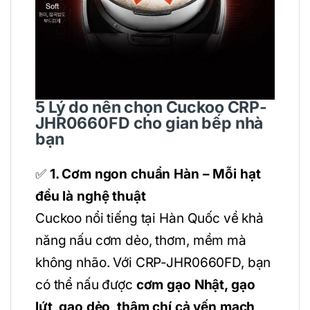
5 Lý do nên chọn Cuckoo CRP-
JHR0660FD cho gian bếp nhà
bạn
✅
1. Cơm ngon chuẩn Hàn – Mỗi hạt
đều là nghệ thuật
Cuckoo nổi tiếng tại Hàn Quốc về khả
năng nấu cơm dẻo, thơm, mềm mà
không nhão. Với CRP-JHR0660FD, bạn
có thể nấu được
cơm gạo Nhật, gạo
lứt, gạo dẻo, thậm chí cả yến mạch