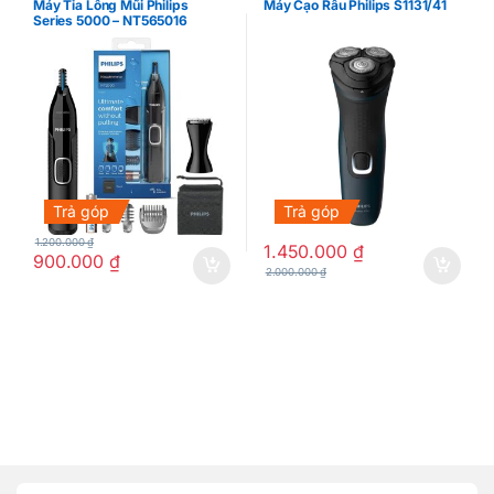
Máy Tỉa Lông Mũi Philips
Máy Cạo Râu Philips S1131/41
Series 5000 – NT565016
Trả góp
Trả góp
1.200.000
₫
1.450.000
₫
900.000
₫
2.000.000
₫