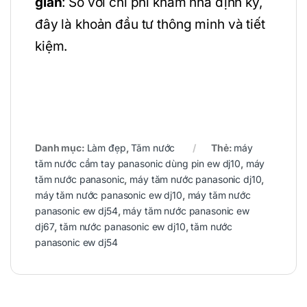
gian
: So với chi phí khám nha định kỳ,
đây là khoản đầu tư thông minh và tiết
kiệm.
Danh mục:
Làm đẹp
,
Tăm nước
Thẻ:
máy
tăm nước cầm tay panasonic dùng pin ew dj10
,
máy
tăm nước panasonic
,
máy tăm nước panasonic dj10
,
máy tăm nước panasonic ew dj10
,
máy tăm nước
panasonic ew dj54
,
máy tăm nước panasonic ew
dj67
,
tăm nước panasonic ew dj10
,
tăm nước
panasonic ew dj54