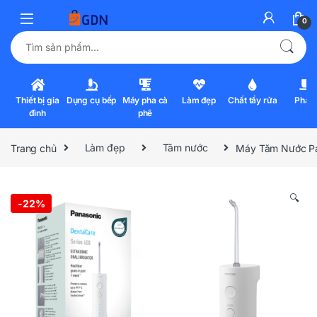
0
Tìm kiếm:
Thiết bị gia
Dụng cụ bếp
Máy pha cà
Làm đẹp
Chất tẩy rửa
Pha l
đình
phê
Trang chủ
Làm đẹp
Tăm nước
Máy Tăm Nước P
🔍
-
22%