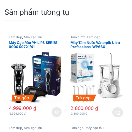
Sản phẩm tương tự
Làm đẹp
,
Máy cạo râu
Tăm nước
,
Làm đẹp
Máy Cạo Râu PHILIPS SERIES
Máy Tăm Nước Waterpik Ultra
9000 S9721/41
Professional WP660
Trả góp
Trả góp
4.999.000
₫
2.800.000
₫
6.999.000
₫
3.800.000
₫
Sản phẩm này có nhiều biến thể
Làm đẹp
,
Máy cạo râu
Làm đẹp
,
Máy cạo râu