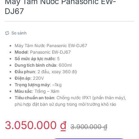
Máy Tăm Nước Panasonic EW-
DJ67
So sánh
Máy Tăm Nước Panasonic EW-DJ67
Model
: Panasonic EW-DJ67
Số mức áp lực nước
: 5
Dung tích bình chứa
: 600ml
Đầu phun
: 2 đầu, xoay 360 độ
Điện áp
: 220V
Trọng lượng máy
: ~1kg
Màu sắc
: Trắng – Xám
Tiêu chuẩn an toàn
: Chống nước IPX1 (phần thân máy),
phù hợp đặt bàn sử dụng trong môi trường khô ráo
3.050.000
₫
3.900.000
₫