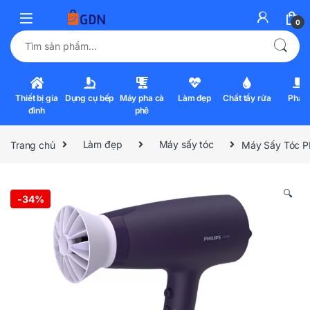
0
Tìm kiếm:
Thiết bị gia
Dụng cụ bếp
Máy pha cà
Làm đẹp
Chất tẩy rửa
Pha l
đình
phê
Trang chủ
Làm đẹp
Máy sấy tóc
Máy Sấy Tóc P
🔍
-
34%