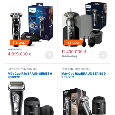
SP9885/35
Trả góp
Trả góp
6.999.000
₫
11.400.000
₫
4.999.000
₫
13.900.000
₫
Làm đẹp
,
Máy cạo râu
Làm đẹp
,
Máy cạo râu
Máy Cạo Râu BRAUN SERIES 9
Máy Cạo Râu BRAUN SERIES 9
9360CC
9390CC