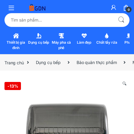
0
Tìm kiếm:
Thiết bị gia
Dụng cụ bếp
Máy pha cà
Làm đẹp
Chất tẩy rửa
Pha l
đình
phê
Trang chủ
Dụng cụ bếp
Bảo quản thực phẩm
🔍
-
13%