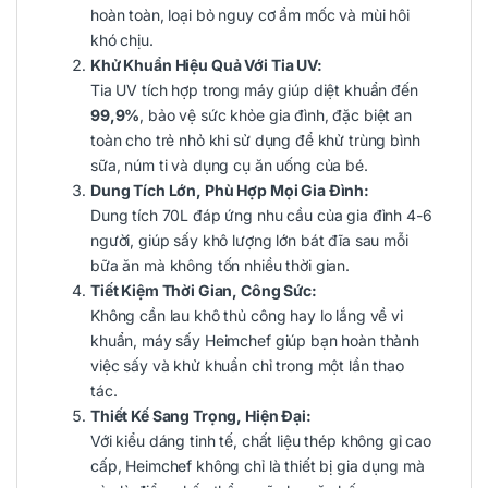
hoàn toàn, loại bỏ nguy cơ ẩm mốc và mùi hôi
khó chịu.
Khử Khuẩn Hiệu Quả Với Tia UV:
Tia UV tích hợp trong máy giúp diệt khuẩn đến
99,9%
, bảo vệ sức khỏe gia đình, đặc biệt an
toàn cho trẻ nhỏ khi sử dụng để khử trùng bình
sữa, núm ti và dụng cụ ăn uống của bé.
Dung Tích Lớn, Phù Hợp Mọi Gia Đình:
Dung tích 70L đáp ứng nhu cầu của gia đình 4-6
người, giúp sấy khô lượng lớn bát đĩa sau mỗi
bữa ăn mà không tốn nhiều thời gian.
Tiết Kiệm Thời Gian, Công Sức:
Không cần lau khô thủ công hay lo lắng về vi
khuẩn, máy sấy Heimchef giúp bạn hoàn thành
việc sấy và khử khuẩn chỉ trong một lần thao
tác.
Thiết Kế Sang Trọng, Hiện Đại:
Với kiểu dáng tinh tế, chất liệu thép không gỉ cao
cấp, Heimchef không chỉ là thiết bị gia dụng mà