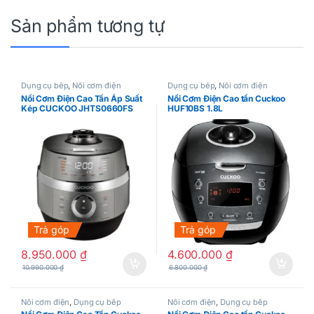
Sản phẩm tương tự
Dụng cụ bếp
,
Nồi cơm điện
Dụng cụ bếp
,
Nồi cơm điện
Nồi Cơm Điện Cao Tần Áp Suất
Nồi Cơm Điện Cao tần Cuckoo
Kép CUCKOO JHTS0660FS
HUF10BS 1.8L
Trả góp
Trả góp
8.950.000
₫
4.600.000
₫
10.990.000
₫
6.800.000
₫
Nồi cơm điện
,
Dụng cụ bếp
Nồi cơm điện
,
Dụng cụ bếp