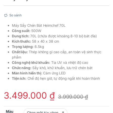
So sánh
Máy Sấy Chén Bát Heimchef 70L
Công suất:
500W
Dung tích:
70L (chứa được khoảng 8-10 bộ bát đĩa)
Kích thước:
58 x 40 x 38 cm
Trọng lượng:
6.5kg
Chất liệu:
Thép không gỉ cao cấp, an toàn vệ sinh thực
phẩm
Công nghệ khử khuẩn:
Tia UV và nhiệt độ cao
Chức năng:
Sấy khô, khử khuẩn, lưu trữ chén bát
Màn hình hiển thị:
Cảm ứng LED
Tiện ích:
Chế độ hẹn giờ, tự động ngắt khi hoàn thành
3.499.000
₫
3.999.000
₫
Màu