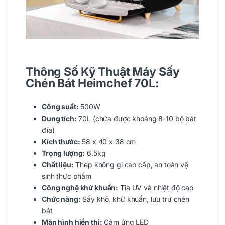
Thông Số Kỹ Thuật Máy Sấy
Chén Bát Heimchef 70L:
Công suất:
500W
Dung tích:
70L (chứa được khoảng 8-10 bộ bát
đĩa)
Kích thước:
58 x 40 x 38 cm
Trọng lượng:
6.5kg
Chất liệu:
Thép không gỉ cao cấp, an toàn vệ
sinh thực phẩm
Công nghệ khử khuẩn:
Tia UV và nhiệt độ cao
Chức năng:
Sấy khô, khử khuẩn, lưu trữ chén
bát
Màn hình hiển thị:
Cảm ứng LED