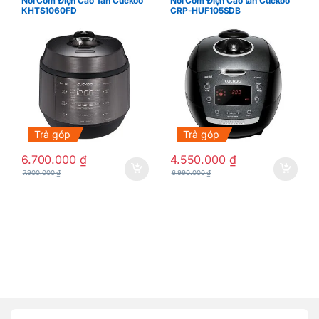
Nồi Cơm Điện Cao Tần Cuckoo
Nồi Cơm Điện Cao tần Cuckoo
KHTS1060FD
CRP-HUF105SDB
Trả góp
Trả góp
6.700.000
₫
4.550.000
₫
7.900.000
₫
6.990.000
₫