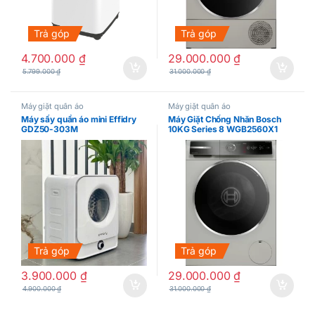
Trả góp
Trả góp
4.700.000
₫
29.000.000
₫
5.799.000
₫
31.000.000
₫
Máy giặt quần áo
Máy giặt quần áo
Máy sấy quần áo mini Effidry
Máy Giặt Chống Nhăn Bosch
GDZ50-303M
10KG Series 8 WGB2560X1
Trả góp
Trả góp
3.900.000
₫
29.000.000
₫
4.900.000
₫
31.000.000
₫