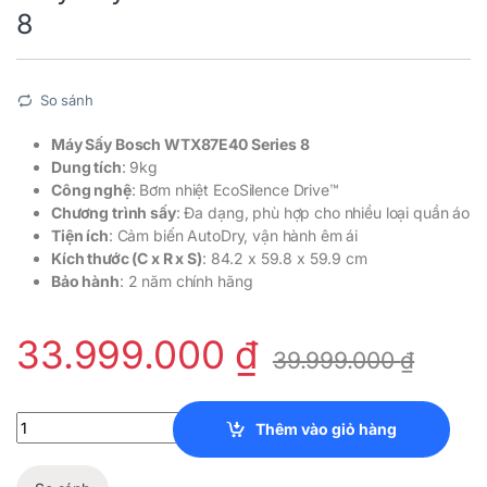
8
So sánh
Máy Sấy Bosch WTX87E40 Series 8
Dung tích
: 9kg
Công nghệ
: Bơm nhiệt EcoSilence Drive™
Chương trình sấy
: Đa dạng, phù hợp cho nhiều loại quần áo
Tiện ích
: Cảm biến AutoDry, vận hành êm ái
Kích thước (C x R x S)
: 84.2 x 59.8 x 59.9 cm
Bảo hành
: 2 năm chính hãng
33.999.000
₫
39.999.000
₫
Máy Sấy Bosch WTX87E40 Series 8 quantity
Thêm vào giỏ hàng