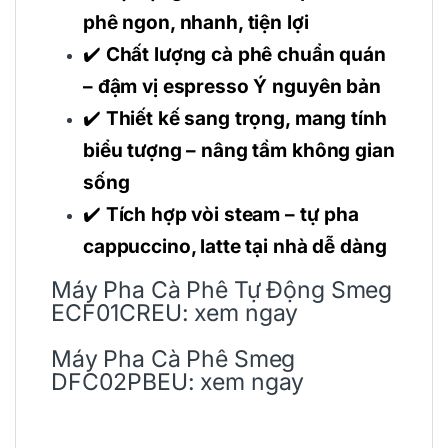
phê ngon, nhanh, tiện lợi
✔️
Chất lượng cà phê chuẩn quán
– đậm vị espresso Ý nguyên bản
✔️
Thiết kế sang trọng, mang tính
biểu tượng – nâng tầm không gian
sống
✔️
Tích hợp vòi steam – tự pha
cappuccino, latte tại nhà dễ dàng
Máy Pha Cà Phê Tự Động Smeg
ECF01CREU:
xem ngay
Máy Pha Cà Phê Smeg
DFC02PBEU:
xem ngay