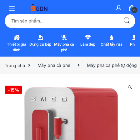
0
Tìm kiếm:
Thiết bị gia
Dụng cụ bếp
Máy pha cà
Làm đẹp
Chất tẩy rửa
Pha l
đình
phê
Trang chủ
Máy pha cà phê
Máy pha cà phê tự động
🔍
-
15%