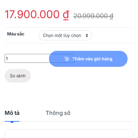
17.900.000
₫
20.999.000
₫
Màu sắc
Máy Pha Cà Phê Tự Động Smeg BCC02RDMEU quantity
Thêm vào giỏ hàng
So sánh
Mô tả
Thông số