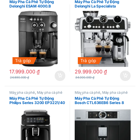
Máy Pha Cà Phê Tự Động
Máy Pha Cà Phê Tự Động
Delonghi ESAM 4000.B
Delonghi La Specialista
EC9665M
Trả góp
Trả góp
17.999.000
₫
29.999.000
₫
24.890.000
₫
34.000.000
₫
Máy pha cà phê
,
Máy pha cà phê
Máy pha cà phê
,
Máy pha cà phê
tự động
tự động
Máy Pha Cà Phê Tự Động
Máy Pha Cà Phê Tự Động
Philips Series 3200 EP3221/40
Bosch CTL636EB6 Series 8