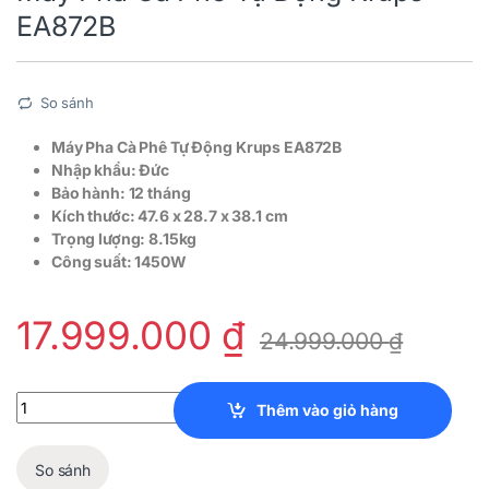
EA872B
So sánh
Máy Pha Cà Phê Tự Động Krups EA872B
Nhập khẩu: Đức
Bảo hành: 12 tháng
Kích thước: 47.6 x 28.7 x 38.1 cm
Trọng lượng: 8.15kg
Công suất: 1450W
17.999.000
₫
24.999.000
₫
Máy Pha Cà Phê Tự Động Krups EA872B quantity
Thêm vào giỏ hàng
So sánh