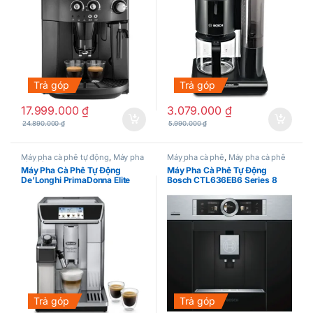
Trả góp
Trả góp
17.999.000
₫
3.079.000
₫
24.890.000
₫
5.990.000
₫
Máy pha cà phê tự động
,
Máy pha
Máy pha cà phê
,
Máy pha cà phê
cà phê
tự động
Máy Pha Cà Phê Tự Động
Máy Pha Cà Phê Tự Động
De’Longhi PrimaDonna Elite
Bosch CTL636EB6 Series 8
Experience ECAM 650.85.MS
Trả góp
Trả góp