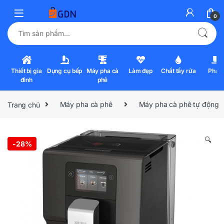
0
Tìm kiếm:
Thiết bị gia
Dụng cụ bếp
Máy pha cà
Làm đẹp
Chất tẩy rửa
Pha l
đình
phê
Trang chủ
Máy pha cà phê
Máy pha cà phê tự động
🔍
-
28%