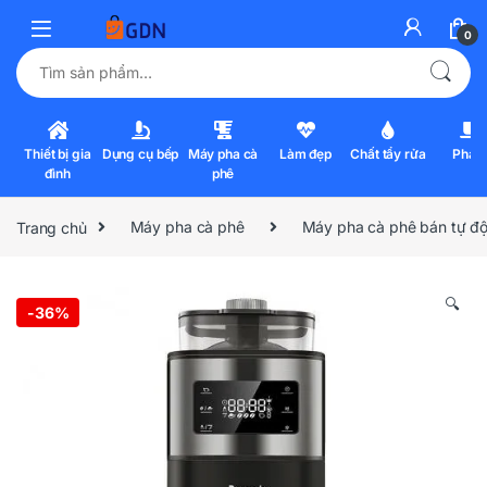
0
Tìm kiếm:
Thiết bị gia
Dụng cụ bếp
Máy pha cà
Làm đẹp
Chất tẩy rửa
Pha l
đình
phê
Trang chủ
Máy pha cà phê
Máy pha cà phê bán tự đ
🔍
-
36%