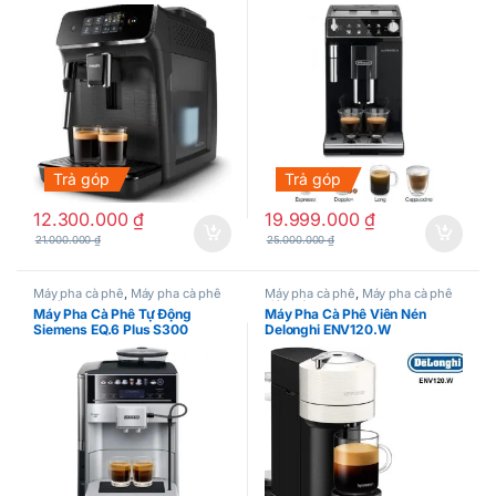
29.510.B
Trả góp
Trả góp
12.300.000
₫
19.999.000
₫
21.000.000
₫
25.000.000
₫
Máy pha cà phê
,
Máy pha cà phê
Máy pha cà phê
,
Máy pha cà phê
tự động
viên nén
Máy Pha Cà Phê Tự Động
Máy Pha Cà Phê Viên Nén
Siemens EQ.6 Plus S300
Delonghi ENV120.W
TE653501DE
Nespresso Vertuo Next Basic