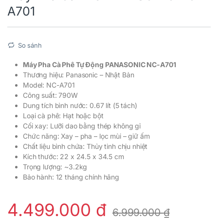
A701
So sánh
Máy Pha Cà Phê Tự Động PANASONIC NC-A701
Thương hiệu: Panasonic – Nhật Bản
Model: NC-A701
Công suất: 790W
Dung tích bình nước: 0.67 lít (5 tách)
Loại cà phê: Hạt hoặc bột
Cối xay: Lưỡi dao bằng thép không gỉ
Chức năng: Xay – pha – lọc mùi – giữ ấm
Chất liệu bình chứa: Thủy tinh chịu nhiệt
Kích thước: 22 x 24.5 x 34.5 cm
Trọng lượng: ~3.2kg
Bảo hành: 12 tháng chính hãng
4.499.000
₫
6.999.000
₫