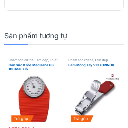
Sản phẩm tương tự
Chăm sóc cơ thể
,
Làm đẹp
,
Thiết
Chăm sóc cơ thể
,
Làm đẹp
bị gia đình
Cân Sức Khỏe Medisana PS
Bấm Móng Tay VICTORINOX
100 Màu Đỏ
Trả góp
Trả góp