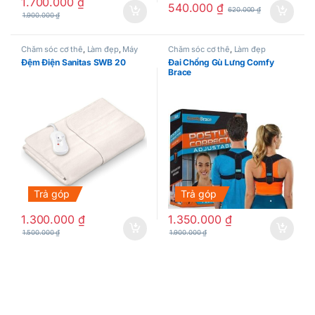
1.700.000
₫
540.000
₫
620.000
₫
1.900.000
₫
Chăm sóc cơ thể
,
Làm đẹp
,
Máy
Chăm sóc cơ thể
,
Làm đẹp
massage
Đệm Điện Sanitas SWB 20
Đai Chống Gù Lưng Comfy
Brace
Trả góp
Trả góp
1.300.000
₫
1.350.000
₫
1.500.000
₫
1.900.000
₫