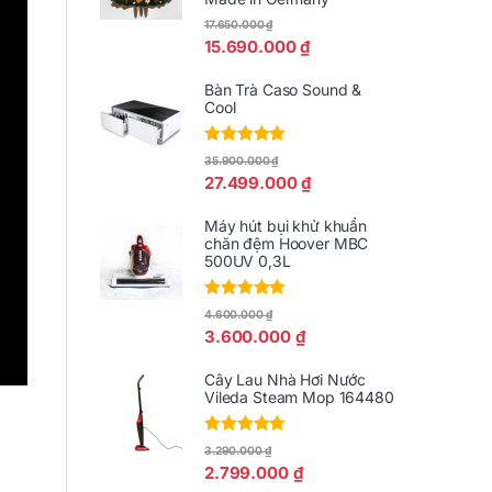
17.650.000
₫
15.690.000
₫
Bàn Trà Caso Sound &
Cool
Được xếp
35.900.000
₫
hạng
5.00
5
27.499.000
₫
sao
Máy hút bụi khử khuẩn
chăn đệm Hoover MBC
500UV 0,3L
Được xếp
4.600.000
₫
hạng
5.00
5
3.600.000
₫
sao
Cây Lau Nhà Hơi Nước
Vileda Steam Mop 164480
Được xếp
3.290.000
₫
hạng
5.00
5
2.799.000
₫
sao