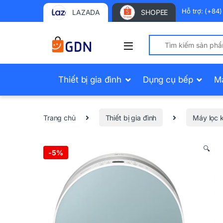
Hỗ trợ: (+84
LAZADA
SHOPEE
Search for:
Thiết bị gia đình
Dụng cụ bếp
M
Trang chủ
Thiết bị gia đình
Máy lọc 
🔍
-
5%