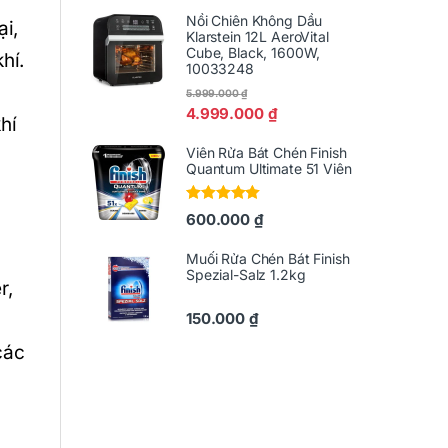
Nồi Chiên Không Dầu
i,
Klarstein 12L AeroVital
Cube, Black, 1600W,
hí.
10033248
5.999.000
₫
4.999.000
₫
hí
Viên Rửa Bát Chén Finish
Quantum Ultimate 51 Viên
Được xếp
600.000
₫
hạng
5.00
5
sao
Muối Rửa Chén Bát Finish
Spezial-Salz 1.2kg
r,
150.000
₫
các