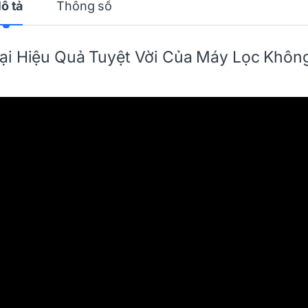
ô tả
Thông số
ại Hiệu Quả Tuyệt Vời Của
Máy Lọc Khôn