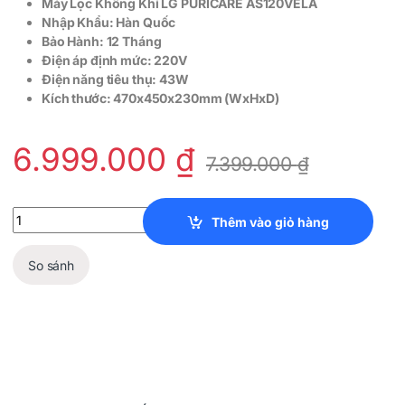
Máy Lọc Không Khí LG PURICARE AS120VELA
Nhập Khẩu: Hàn Quốc
Bảo Hành: 12 Tháng
Điện áp định mức: 220V
Điện năng tiêu thụ: 43W
Kích thước: 470x450x230mm (WxHxD)
6.999.000
₫
7.399.000
₫
Máy Lọc Không Khí LG PURICARE AS120VELA quantity
Thêm vào giỏ hàng
So sánh