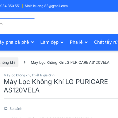
) 934 350 551
Mail: huongl83@gmail.com
áy pha cà phê
Làm đẹp
Pha lê
Chất tẩy r
không khí
Máy Lọc Không Khí LG PURICARE AS120VELA
Máy lọc không khí
,
Thiết bị gia đình
Máy Lọc Không Khí LG PURICARE
AS120VELA
So sánh