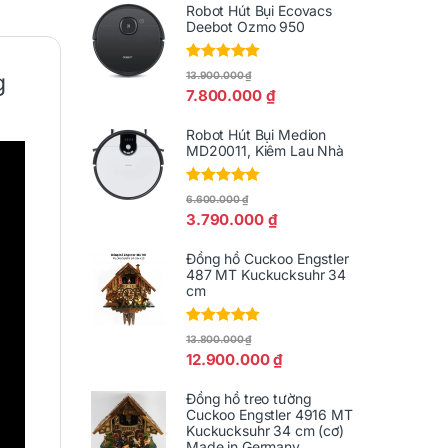
Robot Hút Bụi Ecovacs
Deebot Ozmo 950
Được xếp
g
13.900.000
₫
hạng
5.00
5
7.800.000
₫
sao
Robot Hút Bụi Medion
MD20011, Kiêm Lau Nhà
Được xếp
6.600.000
₫
hạng
5.00
5
3.790.000
₫
sao
Đồng hồ Cuckoo Engstler
487 MT Kuckucksuhr 34
cm
Được xếp
13.800.000
₫
hạng
5.00
5
12.900.000
₫
sao
Đồng hồ treo tường
Cuckoo Engstler 4916 MT
Kuckucksuhr 34 cm (cơ)
Made in Germany