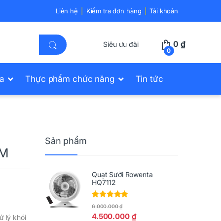
Liên hệ
Kiểm tra đơn hàng
Tài khoản
0
₫
Siêu ưu đãi
0
ửa
Thực phẩm chức năng
Tin tức
Sản phẩm
CM
Quạt Sưởi Rowenta
HQ7112
Được xếp
6.000.000
₫
hạng
5.00
5
4.500.000
₫
 lý khói
sao