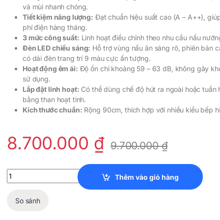
và mùi nhanh chóng.
Tiết kiệm năng lượng:
Đạt chuẩn hiệu suất cao (A – A++), giú
phí điện hàng tháng.
3 mức công suất:
Linh hoạt điều chỉnh theo nhu cầu nấu nướn
Đèn LED chiếu sáng:
Hỗ trợ vùng nấu ăn sáng rõ, phiên bản 
có dải đèn trang trí 9 màu cực ấn tượng.
Hoạt động êm ái:
Độ ồn chỉ khoảng 59 – 63 dB, không gây khó
sử dụng.
Lắp đặt linh hoạt:
Có thể dùng chế độ hút ra ngoài hoặc tuần
bằng than hoạt tính.
Kích thước chuẩn:
Rộng 90cm, thích hợp với nhiều kiểu bếp hi
8.700.000
₫
9.700.000
₫
Máy Hút Mùi KLARSTEIN ALINA 90CM quantity
Thêm vào giỏ hàng
So sánh