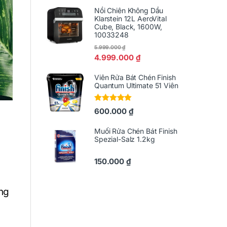
Nồi Chiên Không Dầu
Klarstein 12L AeroVital
Cube, Black, 1600W,
10033248
5.999.000
₫
4.999.000
₫
Viên Rửa Bát Chén Finish
Quantum Ultimate 51 Viên
Được xếp
600.000
₫
hạng
5.00
5
sao
Muối Rửa Chén Bát Finish
Spezial-Salz 1.2kg
h
150.000
₫
àng