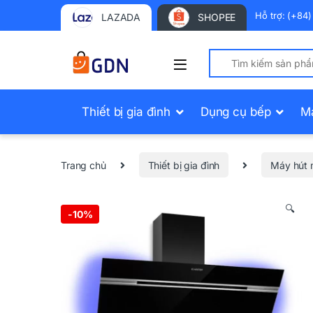
Hỗ trợ: (+84
LAZADA
SHOPEE
Search for:
Thiết bị gia đình
Dụng cụ bếp
M
Trang chủ
Thiết bị gia đình
Máy hút 
🔍
-
10%