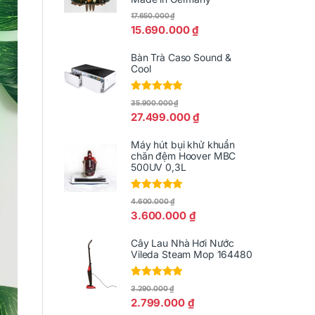
17.650.000
₫
15.690.000
₫
Bàn Trà Caso Sound &
Cool
Được xếp
35.900.000
₫
hạng
5.00
5
27.499.000
₫
sao
Máy hút bụi khử khuẩn
chăn đệm Hoover MBC
500UV 0,3L
Được xếp
4.600.000
₫
hạng
5.00
5
3.600.000
₫
sao
Cây Lau Nhà Hơi Nước
Vileda Steam Mop 164480
Được xếp
3.290.000
₫
hạng
5.00
5
2.799.000
₫
sao