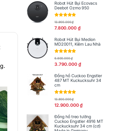
Robot Hút Bụi Ecovacs
Deebot Ozmo 950
Được xếp
13.900.000
₫
hạng
5.00
5
7.800.000
₫
sao
Robot Hút Bụi Medion
MD20011, Kiêm Lau Nhà
t
Được xếp
6.600.000
₫
hạng
5.00
5
3.790.000
₫
g.
sao
Đồng hồ Cuckoo Engstler
487 MT Kuckucksuhr 34
cm
Được xếp
13.800.000
₫
hạng
5.00
5
12.900.000
₫
sao
Đồng hồ treo tường
Cuckoo Engstler 4916 MT
Kuckucksuhr 34 cm (cơ)
Made in Germany