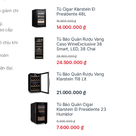
Tủ Cigar Klarstein El
p giảm chi
Presidente 48L
15.900.000
₫
g.
14.000.000
₫
cao cấp
Tủ Bảo Quản Rượu Vang
 chịu khi
Caso WineExclusive 38
Smart, LED, 38 Chai
 hoàn
28.500.000
₫
24.500.000
₫
ện đại.
Tủ Bảo Quản Rượu Vang
Klarstein 118 Lít
21.000.000
₫
Tủ Bảo Quản Cigar
Klarstein El Presidente 23
Humidor
8.500.000
₫
7.600.000
₫