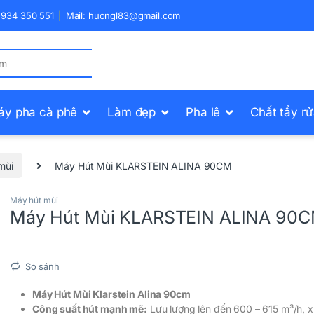
) 934 350 551
Mail: huongl83@gmail.com
áy pha cà phê
Làm đẹp
Pha lê
Chất tẩy r
mùi
Máy Hút Mùi KLARSTEIN ALINA 90CM
Máy hút mùi
Máy Hút Mùi KLARSTEIN ALINA 90
So sánh
Máy Hút Mùi Klarstein Alina 90cm
Công suất hút mạnh mẽ:
Lưu lượng lên đến 600 – 615 m³/h, xử