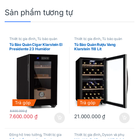
Sản phẩm tương tự
Thiết bị gia đình
,
Tủ bảo quản
Thiết bị gia đình
,
Tủ bảo quản
Cigar
rượu vang
Tủ Bảo Quản Cigar Klarstein El
Tủ Bảo Quản Rượu Vang
Presidente 23 Humidor
Klarstein 118 Lít
Trả góp
Trả góp
8.500.000
₫
7.600.000
₫
21.000.000
₫
Đồng hồ treo tường
,
Thiết bị gia
Thiết bị gia đình
,
Dyson và phụ
đình
kiện
,
Máy hút bụi