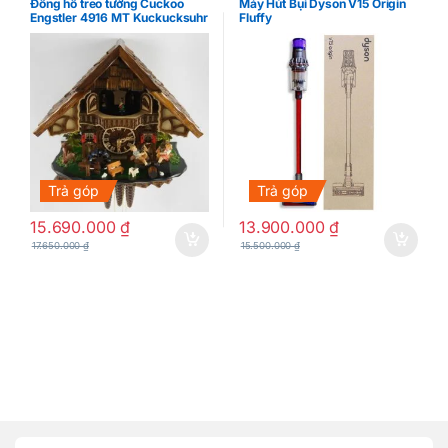
Đồng hồ treo tường Cuckoo
Máy Hút Bụi Dyson V15 Origin
Engstler 4916 MT Kuckucksuhr
Fluffy
34 cm (cơ) Made in Germany
Trả góp
Trả góp
15.690.000
₫
13.900.000
₫
17.650.000
₫
15.500.000
₫