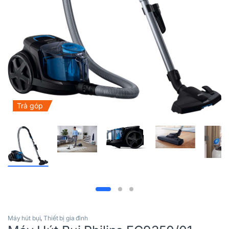
Trả góp
Máy hút bụi
,
Thiết bị gia đình