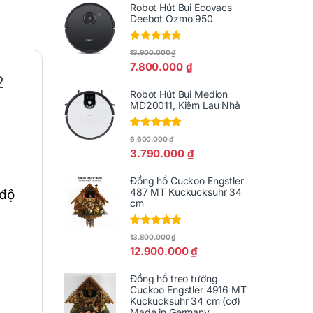
Robot Hút Bụi Ecovacs
Deebot Ozmo 950
Được xếp
13.900.000
₫
hạng
5.00
5
7.800.000
₫
sao
2
Robot Hút Bụi Medion
MD20011, Kiêm Lau Nhà
Được xếp
6.600.000
₫
hạng
5.00
5
3.790.000
₫
sao
Đồng hồ Cuckoo Engstler
487 MT Kuckucksuhr 34
 độ
cm
Được xếp
13.800.000
₫
hạng
5.00
5
12.900.000
₫
sao
Đồng hồ treo tường
Cuckoo Engstler 4916 MT
Kuckucksuhr 34 cm (cơ)
Made in Germany