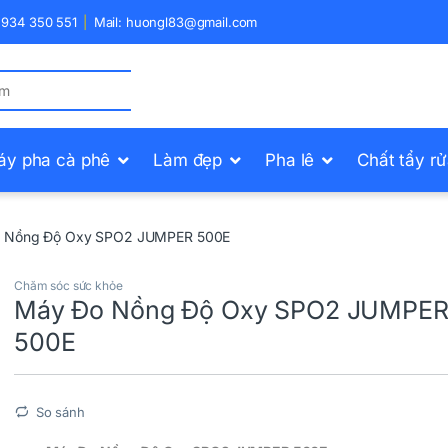
) 934 350 551
Mail: huongl83@gmail.com
áy pha cà phê
Làm đẹp
Pha lê
Chất tẩy r
 Nồng Độ Oxy SPO2 JUMPER 500E
Chăm sóc sức khỏe
Máy Đo Nồng Độ Oxy SPO2 JUMPE
500E
So sánh