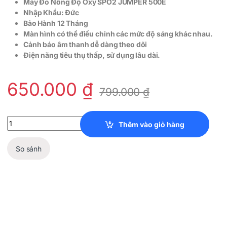
Máy Đo Nồng Độ Oxy SPO2 JUMPER 500E
Nhập Khẩu: Đức
Bảo Hành 12 Tháng
Màn hình có thể điều chỉnh các mức độ sáng khác nhau.
Cảnh báo âm thanh dễ dàng theo dõi
Điện năng tiêu thụ thấp, sử dụng lâu dài.
650.000
₫
799.000
₫
Máy Đo Nồng Độ Oxy SPO2 JUMPER 500E quantity
Thêm vào giỏ hàng
So sánh