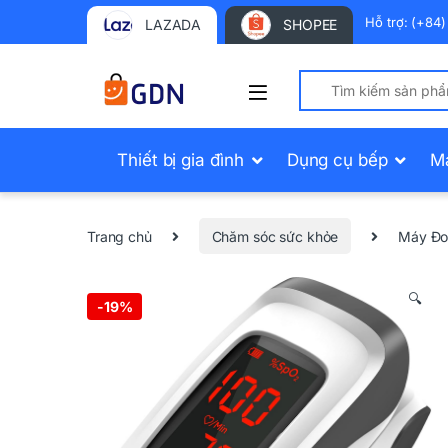
Hỗ trợ: (+84
LAZADA
SHOPEE
Search for:
Thiết bị gia đình
Dụng cụ bếp
M
Trang chủ
Chăm sóc sức khỏe
Máy Đo
🔍
-
19%