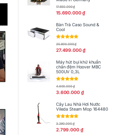
17.650.000
₫
15.690.000
₫
Bàn Trà Caso Sound &
Cool
Được xếp
35.900.000
₫
hạng
5.00
5
27.499.000
₫
sao
Máy hút bụi khử khuẩn
chăn đệm Hoover MBC
500UV 0,3L
Được xếp
4.600.000
₫
hạng
5.00
5
3.600.000
₫
sao
Cây Lau Nhà Hơi Nước
Vileda Steam Mop 164480
Được xếp
3.290.000
₫
hạng
5.00
5
2.799.000
₫
sao