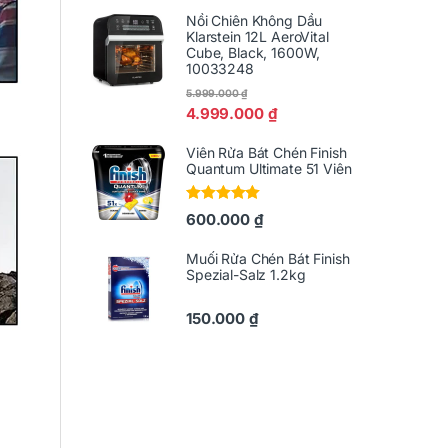
Nồi Chiên Không Dầu
Klarstein 12L AeroVital
Cube, Black, 1600W,
10033248
5.999.000
₫
4.999.000
₫
Viên Rửa Bát Chén Finish
Quantum Ultimate 51 Viên
Được xếp
600.000
₫
hạng
5.00
5
sao
Muối Rửa Chén Bát Finish
Spezial-Salz 1.2kg
150.000
₫