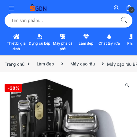
0
Tìm kiếm:
Thiết bị gia
Dụng cụ bếp
Máy pha cà
Làm đẹp
Chất tẩy rửa
Pha l
đình
phê
Trang chủ
Làm đẹp
Máy cạo râu
Máy cạo râu B
🔍
-
28%