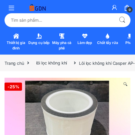
0
Tìm kiếm:
Thiết bị gia
Dụng cụ bếp
Máy pha cà
Làm đẹp
Chất tẩy rửa
Pha l
đình
phê
Trang chủ
lõi lọc không khí
Lõi lọc không khí Casper 
🔍
-
25%