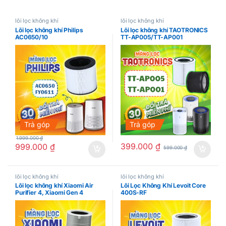
lõi lọc không khí
lõi lọc không khí
Lõi lọc không khí Philips
Lõi lọc không khí TAOTRONICS
AC0650/10
TT-AP005/TT-AP001
Trả góp
Trả góp
1.999.000
₫
399.000
₫
999.000
₫
599.000
₫
lõi lọc không khí
lõi lọc không khí
Lõi lọc không khí Xiaomi Air
Lõi Lọc Không Khí Levoit Core
Purifier 4, Xiaomi Gen 4
400S-RF