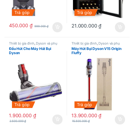
Trả góp
Trả góp
450.000
₫
21.000.000
₫
999.000
₫
Thiết bị gia đình
,
Dyson và phụ
Thiết bị gia đình
,
Dyson và phụ
kiện
kiện
,
Máy hút bụi
Đầu Hút Cho Máy Hút Bụi
Máy Hút Bụi Dyson V15 Origin
Dyson
Fluffy
Trả góp
Trả góp
1.900.000
₫
13.900.000
₫
2.500.000
₫
15.500.000
₫