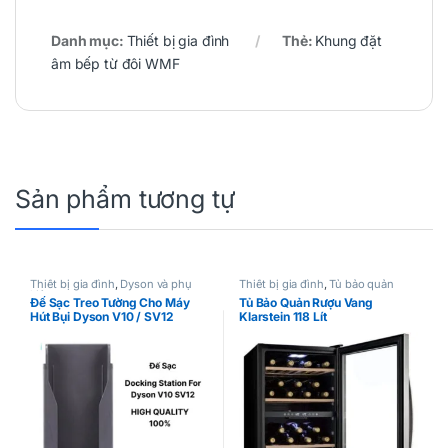
Danh mục:
Thiết bị gia đình
Thẻ:
Khung đặt
âm bếp từ đôi WMF
Sản phẩm tương tự
Thiết bị gia đình
,
Dyson và phụ
Thiết bị gia đình
,
Tủ bảo quản
kiện
rượu vang
Đế Sạc Treo Tường Cho Máy
Tủ Bảo Quản Rượu Vang
Hút Bụi Dyson V10 / SV12
Klarstein 118 Lít