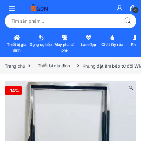
0
Tìm kiếm:
Thiết bị gia
Dụng cụ bếp
Máy pha cà
Làm đẹp
Chất tẩy rửa
Pha l
đình
phê
Trang chủ
Thiết bị gia đình
Khung đặt âm bếp từ đôi W
🔍
-
14%